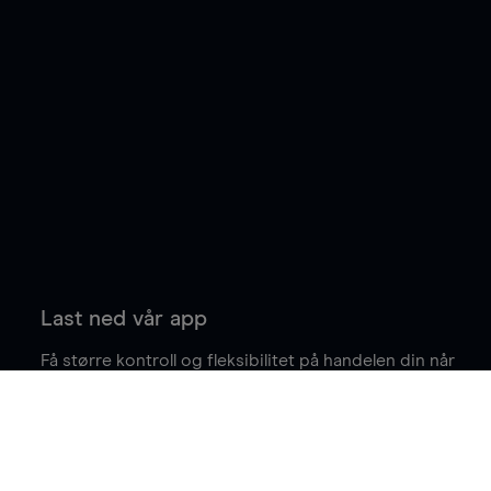
Last ned vår app
Få større kontroll og fleksibilitet på handelen din når
du er på farten.