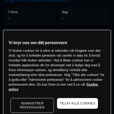
Logg inn for å bruke chartverktøy
1 time
dag
-
-
7 dager
30 dager
-
-
Vi bryr oss om ditt personvern
Vi bruker cookies for å sikre at nettsiden vår fungerer som den
skal, og for å forbedre tjenesten vår samler vi data for å forstå
hvordan folk bruker nettsiden. Ved å tillate cookies kan vi
0
% av kunder er
på dette instrumentet
forbedre opplevelsen din for eksempel ved å hjelpe deg med å
finne informasjon raskere, og skreddersy innhold eller
markedsføring etter dine preferanser. Velg "Tillat alle cookies" for
Søk om konto
å godta eller "Administrer preferanser" for å administrere cookie-
preferansene dine. Du kan finne ut mer ved å se vår
Cookie-
policy
ADMINISTRER
TILLAT ALLE COOKIES
PREFERANSER
Kursene er veiledende.
Log in
to see latest market data