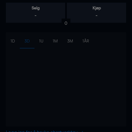
Selg
Kjøp
-
-
0
1D
3D
1U
1M
3M
1ÅR