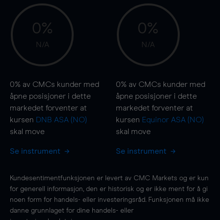
0%
0%
N/A
N/A
0%
av CMCs kunder med
0%
av CMCs kunder med
åpne posisjoner i dette
åpne posisjoner i dette
markedet forventer at
markedet forventer at
kursen
DNB ASA (NO)
kursen
Equinor ASA (NO)
skal
move
skal
move
Se instrument
Se instrument
Kundesentimentfunksjonen er levert av CMC Markets og er kun
for generell informasjon, den er historisk og er ikke ment for å gi
noen form for handels- eller investeringsråd. Funksjonen må ikke
danne grunnlaget for dine handels- eller