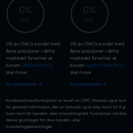
0%
0%
N/A
N/A
0%
av CMCs kunder med
0%
av CMCs kunder med
åpne posisjoner i dette
åpne posisjoner i dette
markedet forventer at
markedet forventer at
kursen
DNB ASA (NO)
kursen
Equinor ASA (NO)
skal
move
skal
move
Se instrument
Se instrument
Kundesentimentfunksjonen er levert av CMC Markets og er kun
for generell informasjon, den er historisk og er ikke ment for å gi
noen form for handels- eller investeringsråd. Funksjonen må ikke
danne grunnlaget for dine handels- eller
investeringsbeslutninger.