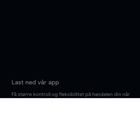
Last ned vår app
Få større kontroll og fleksibilitet på handelen din når
du er på farten.