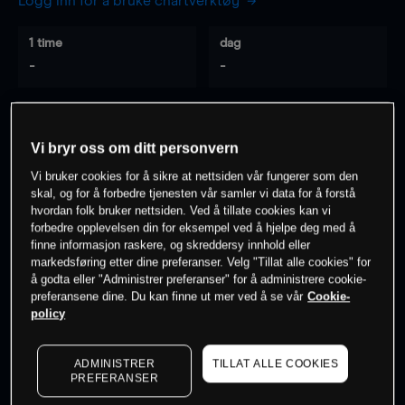
Logg inn for å bruke chartverktøy
1 time
dag
-
-
7 dager
30 dager
-
-
Vi bryr oss om ditt personvern
Vi bruker cookies for å sikre at nettsiden vår fungerer som den
skal, og for å forbedre tjenesten vår samler vi data for å forstå
hvordan folk bruker nettsiden. Ved å tillate cookies kan vi
0
% av kunder er
på dette instrumentet
forbedre opplevelsen din for eksempel ved å hjelpe deg med å
finne informasjon raskere, og skreddersy innhold eller
markedsføring etter dine preferanser. Velg "Tillat alle cookies" for
Søk om konto
å godta eller "Administrer preferanser" for å administrere cookie-
preferansene dine. Du kan finne ut mer ved å se vår
Cookie-
policy
ADMINISTRER
TILLAT ALLE COOKIES
PREFERANSER
Kursene er veiledende.
Log in
to see latest market data