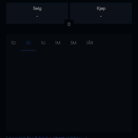
Selg
Kjøp
-
-
0
1D
3D
1U
1M
3M
1ÅR