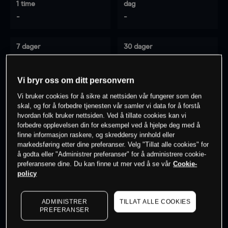
1 time
dag
-
-
7 dager
30 dager
-
-
Vi bryr oss om ditt personvern
Vi bruker cookies for å sikre at nettsiden vår fungerer som den
0
% av kunder er
på dette instrumentet
skal, og for å forbedre tjenesten vår samler vi data for å forstå
hvordan folk bruker nettsiden. Ved å tillate cookies kan vi
forbedre opplevelsen din for eksempel ved å hjelpe deg med å
finne informasjon raskere, og skreddersy innhold eller
Søk om konto
markedsføring etter dine preferanser. Velg "Tillat alle cookies" for
å godta eller "Administrer preferanser" for å administrere cookie-
preferansene dine. Du kan finne ut mer ved å se vår
Cookie-
policy
ADMINISTRER
TILLAT ALLE COOKIES
Kursene er veiledende.
Log in
to see latest market data
PREFERANSER