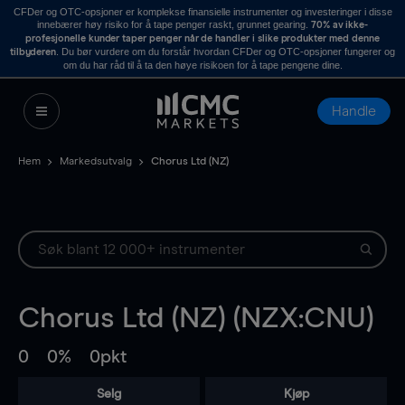
CFDer og OTC-opsjoner er komplekse finansielle instrumenter og investeringer i disse
innebærer høy risiko for å tape penger raskt, grunnet gearing.
70% av ikke-
profesjonelle kunder taper penger når de handler i slike produkter med denne
. Du bør vurdere om du forstår hvordan CFDer og OTC-opsjoner fungerer og
tilbyderen
om du har råd til å ta den høye risikoen for å tape pengene dine.
Handle
Hem
Markedsutvalg
Chorus Ltd (NZ)
Chorus Ltd (NZ) (NZX:CNU)
0
0%
0pkt
Selg
Kjøp