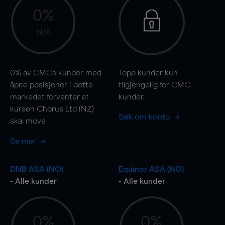
0%
N/A
0%
av CMCs kunder med
Topp kunder kun
åpne posisjoner i dette
tilgjengelig for CMC
markedet forventer at
kunder.
kursen Chorus Ltd (NZ)
Søk om konto
skal
move
Se mer
DNB ASA (NO)
Equinor ASA (NO)
- Alle kunder
- Alle kunder
0%
0%