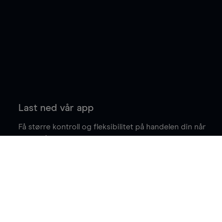
Last ned vår app
Få større kontroll og fleksibilitet på handelen din når
du er på farten.