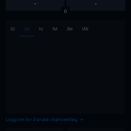
-
-
0
1D
3D
1U
1M
3M
1ÅR
Logg inn for å bruke chartverktøy