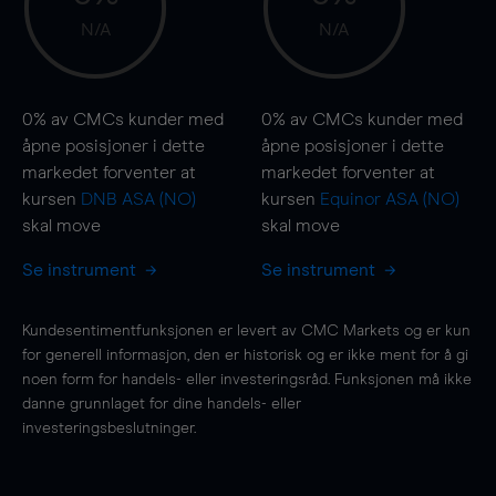
N/A
N/A
0%
av CMCs kunder med
0%
av CMCs kunder med
åpne posisjoner i dette
åpne posisjoner i dette
markedet forventer at
markedet forventer at
kursen
DNB ASA (NO)
kursen
Equinor ASA (NO)
skal
move
skal
move
Se instrument
Se instrument
Kundesentimentfunksjonen er levert av CMC Markets og er kun
for generell informasjon, den er historisk og er ikke ment for å gi
noen form for handels- eller investeringsråd. Funksjonen må ikke
danne grunnlaget for dine handels- eller
investeringsbeslutninger.