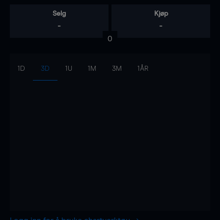
Selg
Kjøp
-
-
0
1D
3D
1U
1M
3M
1ÅR