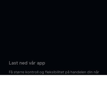
Last ned vår app
Få større kontroll og fleksibilitet på handelen din når
du er på farten.