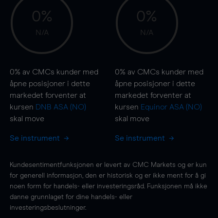
0%
0%
N/A
N/A
0%
av CMCs kunder med
0%
av CMCs kunder med
åpne posisjoner i dette
åpne posisjoner i dette
markedet forventer at
markedet forventer at
kursen
DNB ASA (NO)
kursen
Equinor ASA (NO)
skal
move
skal
move
Se instrument
Se instrument
Kundesentimentfunksjonen er levert av CMC Markets og er kun
for generell informasjon, den er historisk og er ikke ment for å gi
noen form for handels- eller investeringsråd. Funksjonen må ikke
danne grunnlaget for dine handels- eller
investeringsbeslutninger.