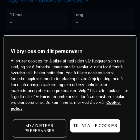
Logg inn for å bruke chartverktøy
1 time
dag
-
-
7 dager
30 dager
-
-
Vi bryr oss om ditt personvern
Vi bruker cookies for å sikre at nettsiden vår fungerer som den
skal, og for å forbedre tjenesten vår samler vi data for å forstå
hvordan folk bruker nettsiden. Ved å tillate cookies kan vi
0
% av kunder er
på dette instrumentet
forbedre opplevelsen din for eksempel ved å hjelpe deg med å
finne informasjon raskere, og skreddersy innhold eller
markedsføring etter dine preferanser. Velg "Tillat alle cookies" for
Søk om konto
å godta eller "Administrer preferanser" for å administrere cookie-
preferansene dine. Du kan finne ut mer ved å se vår
Cookie-
policy
ADMINISTRER
TILLAT ALLE COOKIES
PREFERANSER
Kursene er veiledende.
Log in
to see latest market data