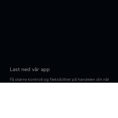
Last ned vår app
Få større kontroll og fleksibilitet på handelen din når
du er på farten.