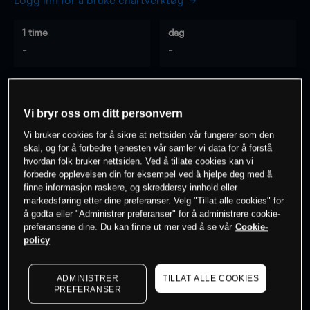
Logg inn for å bruke chartverktøy
1 time
dag
-
-
7 dager
30 dager
-
-
Vi bryr oss om ditt personvern
Vi bruker cookies for å sikre at nettsiden vår fungerer som den
skal, og for å forbedre tjenesten vår samler vi data for å forstå
hvordan folk bruker nettsiden. Ved å tillate cookies kan vi
0
% av kunder er
på dette instrumentet
forbedre opplevelsen din for eksempel ved å hjelpe deg med å
finne informasjon raskere, og skreddersy innhold eller
markedsføring etter dine preferanser. Velg "Tillat alle cookies" for
Søk om konto
å godta eller "Administrer preferanser" for å administrere cookie-
preferansene dine. Du kan finne ut mer ved å se vår
Cookie-
policy
ADMINISTRER
TILLAT ALLE COOKIES
PREFERANSER
Kursene er veiledende.
Log in
to see latest market data