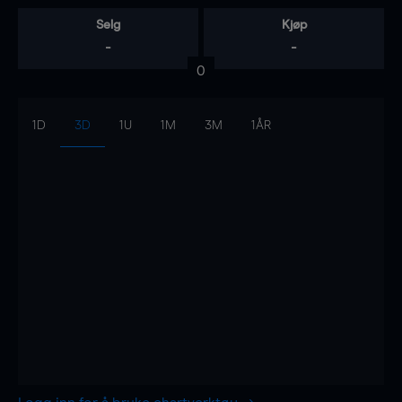
Selg
Kjøp
-
-
0
1D
3D
1U
1M
3M
1ÅR