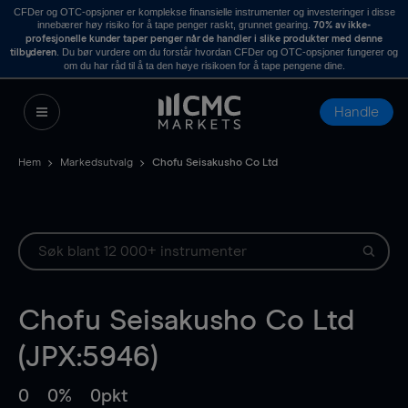
CFDer og OTC-opsjoner er komplekse finansielle instrumenter og investeringer i disse
innebærer høy risiko for å tape penger raskt, grunnet gearing.
70% av ikke-
profesjonelle kunder taper penger når de handler i slike produkter med denne
. Du bør vurdere om du forstår hvordan CFDer og OTC-opsjoner fungerer og
tilbyderen
om du har råd til å ta den høye risikoen for å tape pengene dine.
Handle
Hem
Markedsutvalg
Chofu Seisakusho Co Ltd
Chofu Seisakusho Co Ltd
(JPX:5946)
0
0%
0pkt