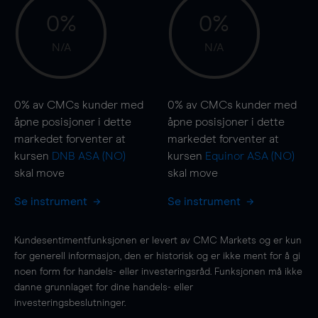
0%
0%
N/A
N/A
0%
av CMCs kunder med
0%
av CMCs kunder med
åpne posisjoner i dette
åpne posisjoner i dette
markedet forventer at
markedet forventer at
kursen
DNB ASA (NO)
kursen
Equinor ASA (NO)
skal
move
skal
move
Se instrument
Se instrument
Kundesentimentfunksjonen er levert av CMC Markets og er kun
for generell informasjon, den er historisk og er ikke ment for å gi
noen form for handels- eller investeringsråd. Funksjonen må ikke
danne grunnlaget for dine handels- eller
investeringsbeslutninger.