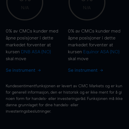
N/A
N/A
0%
av CMCs kunder med
0%
av CMCs kunder med
åpne posisjoner i dette
åpne posisjoner i dette
markedet forventer at
markedet forventer at
kursen
DNB ASA (NO)
kursen
Equinor ASA (NO)
skal
move
skal
move
Se instrument
Se instrument
Kundesentimentfunksjonen er levert av CMC Markets og er kun
for generell informasjon, den er historisk og er ikke ment for å gi
noen form for handels- eller investeringsråd. Funksjonen må ikke
danne grunnlaget for dine handels- eller
investeringsbeslutninger.