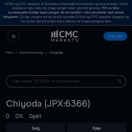
CFDer og OTC-opsjoner er komplekse finansielle instrumenter og investeringer i disse
innebærer høy risiko for å tape penger raskt, grunnet gearing.
70% av ikke-
profesjonelle kunder taper penger når de handler i slike produkter med denne
. Du bør vurdere om du forstår hvordan CFDer og OTC-opsjoner fungerer og
tilbyderen
om du har råd til å ta den høye risikoen for å tape pengene dine.
Handle
Hem
Markedsutvalg
Chiyoda
Chiyoda (JPX:6366)
0
0%
0pkt
Selg
Kjøp