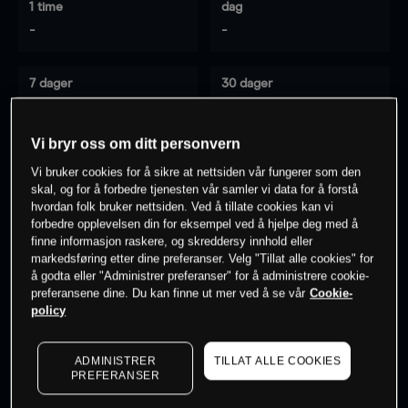
1 time
dag
-
-
7 dager
30 dager
-
-
Vi bryr oss om ditt personvern
Vi bruker cookies for å sikre at nettsiden vår fungerer som den
0
% av kunder er
på dette instrumentet
skal, og for å forbedre tjenesten vår samler vi data for å forstå
hvordan folk bruker nettsiden. Ved å tillate cookies kan vi
forbedre opplevelsen din for eksempel ved å hjelpe deg med å
finne informasjon raskere, og skreddersy innhold eller
Søk om konto
markedsføring etter dine preferanser. Velg "Tillat alle cookies" for
å godta eller "Administrer preferanser" for å administrere cookie-
preferansene dine. Du kan finne ut mer ved å se vår
Cookie-
policy
ADMINISTRER
TILLAT ALLE COOKIES
Kursene er veiledende.
Log in
to see latest market data
PREFERANSER