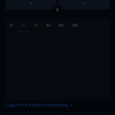
-
-
0
1D
3D
1U
1M
3M
1ÅR
Logg inn for å bruke chartverktøy