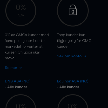
0%
N/A
0%
av CMCs kunder med
Topp kunder kun
åpne posisjoner i dette
tilgjengelig for CMC
markedet forventer at
kunder.
kursen Chiyoda skal
Søk om konto
move
Se mer
DNB ASA (NO)
Equinor ASA (NO)
- Alle kunder
- Alle kunder
0%
0%