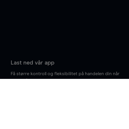
Last ned vår app
Få større kontroll og fleksibilitet på handelen din når
du er på farten.