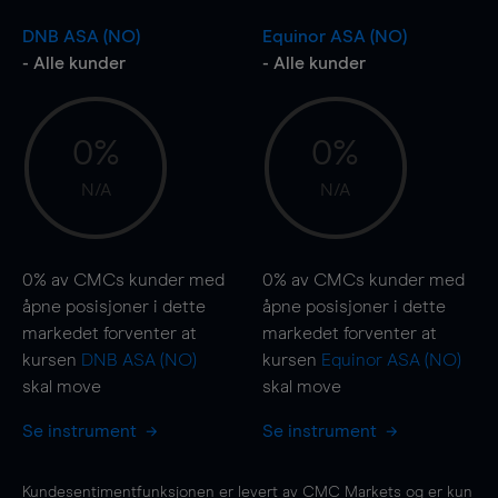
DNB ASA (NO)
Equinor ASA (NO)
- Alle kunder
- Alle kunder
0%
0%
N/A
N/A
0%
av CMCs kunder med
0%
av CMCs kunder med
åpne posisjoner i dette
åpne posisjoner i dette
markedet forventer at
markedet forventer at
kursen
DNB ASA (NO)
kursen
Equinor ASA (NO)
skal
move
skal
move
Se instrument
Se instrument
Kundesentimentfunksjonen er levert av CMC Markets og er kun