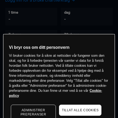
Logg inn for å bruke chartverktøy
1 time
dag
-
-
7 dager
30 dager
-
-
Vi bryr oss om ditt personvern
Vi bruker cookies for å sikre at nettsiden vår fungerer som den
skal, og for å forbedre tjenesten vår samler vi data for å forstå
0
% av kunder er
på dette instrumentet
hvordan folk bruker nettsiden. Ved å tillate cookies kan vi
forbedre opplevelsen din for eksempel ved å hjelpe deg med å
finne informasjon raskere, og skreddersy innhold eller
markedsføring etter dine preferanser. Velg "Tillat alle cookies" for
Søk om konto
å godta eller "Administrer preferanser" for å administrere cookie-
preferansene dine. Du kan finne ut mer ved å se vår
Cookie-
policy
ADMINISTRER
TILLAT ALLE COOKIES
PREFERANSER
Kursene er veiledende.
Log in
to see latest market data