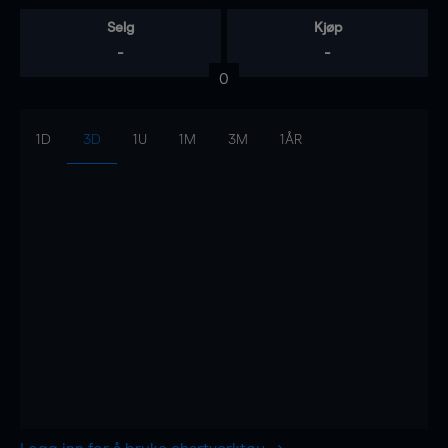
Selg
Kjøp
-
-
0
1D
3D
1U
1M
3M
1ÅR