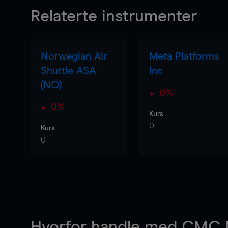
Relaterte instrumenter
Norwegian Air
Meta Platforms
Shuttle ASA
Inc
(NO)
0%
0%
Kurs
0
Kurs
0
Hvorfor handle
med CMC M