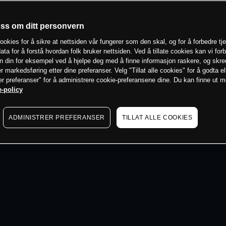
 min
oss om ditt personvern
ookies for å sikre at nettsiden vår fungerer som den skal, og for å forbedre tj
ata for å forstå hvordan folk bruker nettsiden. Ved å tillate cookies kan vi for
n din for eksempel ved å hjelpe deg med å finne informasjon raskere, og skr
er markedsføring etter dine preferanser. Velg "Tillat alle cookies" for å godta el
er preferanser" for å administrere cookie-preferansene dine. Du kan finne ut 
-policy
ADMINISTRER PREFERANSER
TILLAT ALLE COOKIES