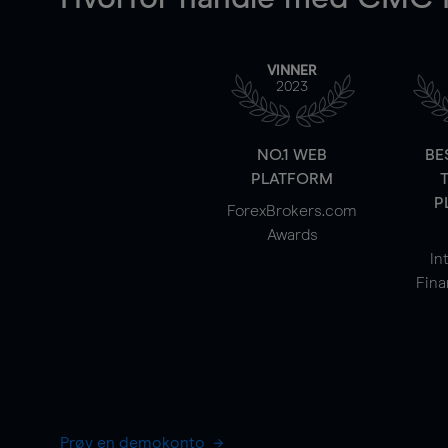
VINNER
2023
NO.1 WEB
BE
PLATFORM
P
ForexBrokers.com
Awards
In
Fina
Prøv en demokonto