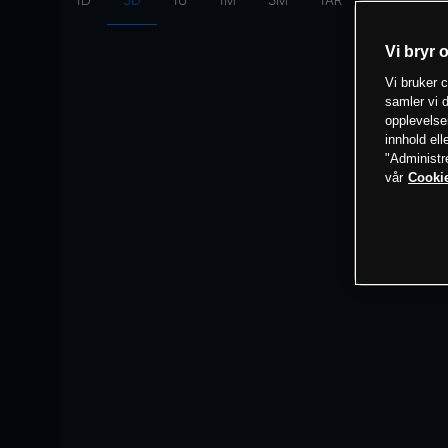
1D
3D
1U
1M
3M
1ÅR
Intervall:
10
Vi bryr 
Vi bruker c
samler vi d
opplevelse
innhold ell
"Administr
vår
Cookie