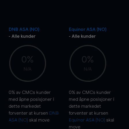
DNB ASA (NO)
Equinor ASA (NO)
- Alle kunder
- Alle kunder
0%
0%
N/A
N/A
0%
av CMCs kunder
0%
av CMCs kunder
med åpne posisjoner i
med åpne posisjoner i
dette markedet
dette markedet
forventer at kursen
DNB
forventer at kursen
ASA (NO)
skal
move
Equinor ASA (NO)
skal
move