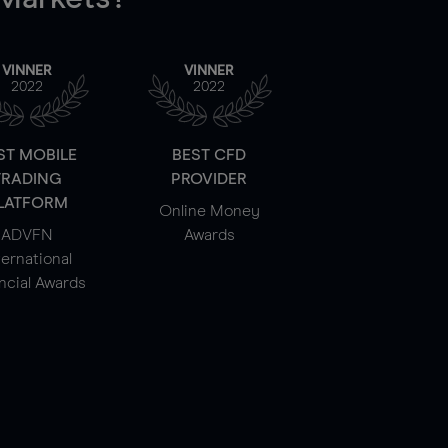
VINNER
VINNER
2022
2022
ST MOBILE
BEST CFD
TRADING
PROVIDER
LATFORM
Online Money
ADVFN
Awards
ternational
ncial Awards