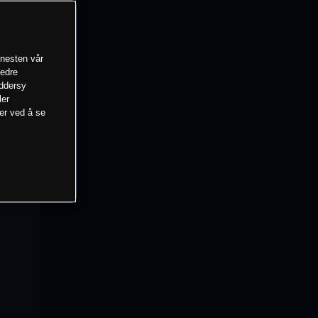
enesten vår
bedre
eddersy
ler
mer ved å se