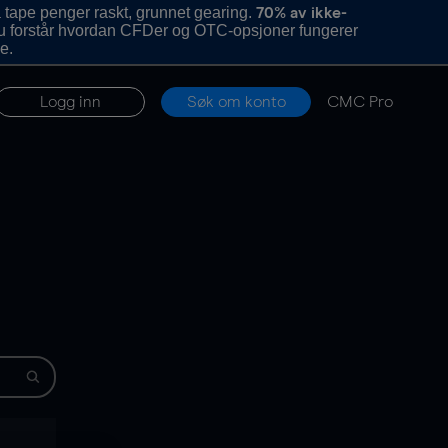
 tape penger raskt, grunnet gearing.
70% av ikke-
u forstår hvordan CFDer og OTC-opsjoner fungerer
e.
Logg inn
Søk om konto
CMC Pro