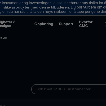
nstrumenter og investeringer i disse innebærer høy risiko for å
. Du bør vurdere om d
r i slike produkter med denne tilbyderen
g om du har råd til å ta den høye risikoen for å tape pengene din
Nyheter &
Hvorfor
Opplæring
Support
nalyse
CMC
s Ltd
s