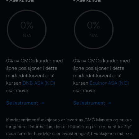
- Alle kunder
- Alle kunder
0%
0%
N/A
N/A
0%
av CMCs kunder med
0%
av CMCs kunder med
åpne posisjoner i dette
åpne posisjoner i dette
markedet forventer at
markedet forventer at
kursen
DNB ASA (NO)
kursen
Equinor ASA (NO)
skal
move
skal
move
Se instrument
Se instrument
Kundesentimentfunksjonen er levert av CMC Markets og er kun
for generell informasjon, den er historisk og er ikke ment for å gi
noen form for handels- eller investeringsråd. Funksjonen må ikke