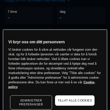
Logg inn for å bruke chartverktøy
1 time
dag
-
-
7 dager
30 dager
-
-
Vi bryr oss om ditt personvern
Vi bruker cookies for å sikre at nettsiden vår fungerer som den
skal, og for å forbedre tjenesten vår samler vi data for å forstå
hvordan folk bruker nettsiden. Ved å tillate cookies kan vi
0
% av kunder er
på dette instrumentet
forbedre opplevelsen din for eksempel ved å hjelpe deg med å
finne informasjon raskere, og skreddersy innhold eller
markedsføring etter dine preferanser. Velg "Tillat alle cookies" for
Søk om konto
å godta eller "Administrer preferanser" for å administrere cookie-
preferansene dine. Du kan finne ut mer ved å se vår
Cookie-
policy
ADMINISTRER
TILLAT ALLE COOKIES
PREFERANSER
Kursene er veiledende.
Log in
to see latest market data