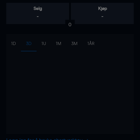
Selg
Kjøp
-
-
0
1D
3D
1U
1M
3M
1ÅR