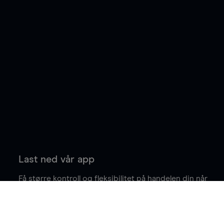
Last ned vår app
Få større kontroll og fleksibilitet på handelen din når
du er på farten.