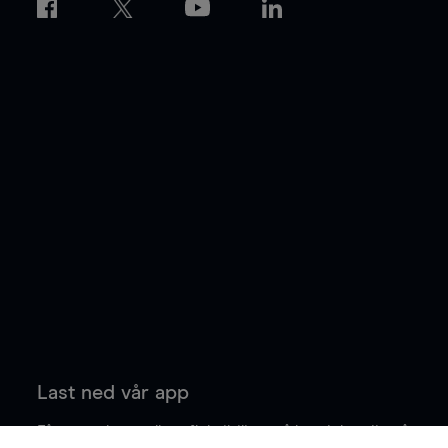
Last ned vår app
Få større kontroll og fleksibilitet på handelen din når