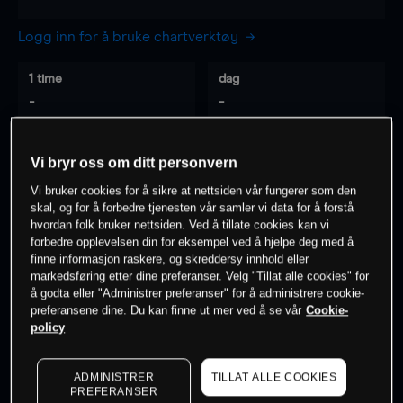
Logg inn for å bruke chartverktøy
1 time
dag
-
-
7 dager
30 dager
Vi bryr oss om ditt personvern
-
-
Vi bruker cookies for å sikre at nettsiden vår fungerer som den
skal, og for å forbedre tjenesten vår samler vi data for å forstå
hvordan folk bruker nettsiden. Ved å tillate cookies kan vi
forbedre opplevelsen din for eksempel ved å hjelpe deg med å
0
% av kunder er
på dette instrumentet
finne informasjon raskere, og skreddersy innhold eller
markedsføring etter dine preferanser. Velg "Tillat alle cookies" for
å godta eller "Administrer preferanser" for å administrere cookie-
preferansene dine. Du kan finne ut mer ved å se vår
Cookie-
Søk om konto
policy
ADMINISTRER
TILLAT ALLE COOKIES
PREFERANSER