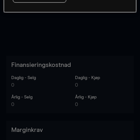
Kursene er veiledende.
Log in
to see latest market data
Finansieringskostnad
Daglig - Selg
Daglig - Kjøp
0
0
Årlig - Selg
Årlig - Kjøp
0
0
Marginkrav