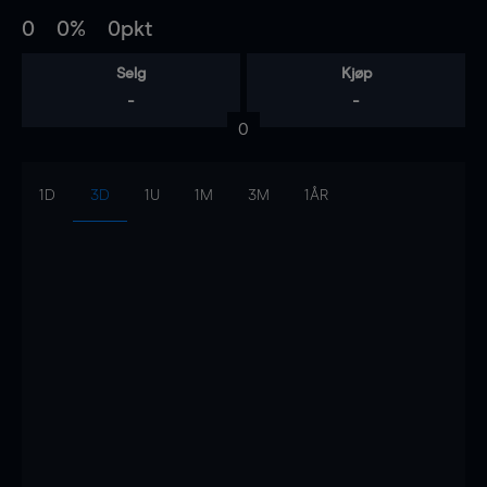
0
0%
0pkt
Selg
Kjøp
-
-
0
1D
3D
1U
1M
3M
1ÅR