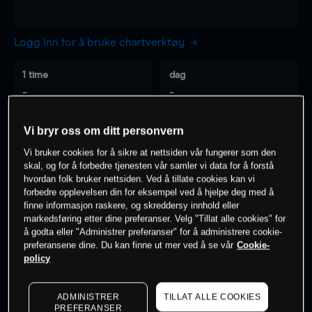
Logg inn for å bruke chartverktøy
1 time
dag
-
-
Vi bryr oss om ditt personvern
7 dager
30 dager
-
-
Vi bruker cookies for å sikre at nettsiden vår fungerer som den
skal, og for å forbedre tjenesten vår samler vi data for å forstå
hvordan folk bruker nettsiden. Ved å tillate cookies kan vi
forbedre opplevelsen din for eksempel ved å hjelpe deg med å
finne informasjon raskere, og skreddersy innhold eller
0
% av kunder er
på dette instrumentet
markedsføring etter dine preferanser. Velg "Tillat alle cookies" for
å godta eller "Administrer preferanser" for å administrere cookie-
preferansene dine. Du kan finne ut mer ved å se vår
Cookie-
Søk om konto
policy
ADMINISTRER
TILLAT ALLE COOKIES
PREFERANSER