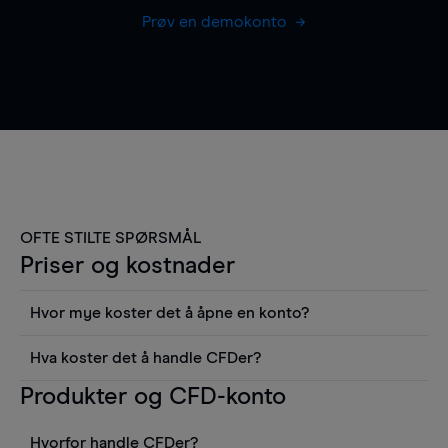
Prøv en demokonto
OFTE STILTE SPØRSMÅL
Priser og kostnader
Hvor mye koster det å åpne en konto?
Det koster ingenting å åpne en konto, men du må
Hva koster det å handle CFDer?
gjøre et innskudd for å kunne ta en posisjon i
Det er en rekke kostnader å tenke på når man
Produkter og CFD-konto
markedet. Fra kontoen din kan du se
handler med CFDer, inkludert spread,
realtidskurser, du har tilgang til alle verktøyene i
finansieringskostnader (for handler holdt over
plattformen inkludert grafer, nyheter fra Reuters
Hvorfor handle CFDer?