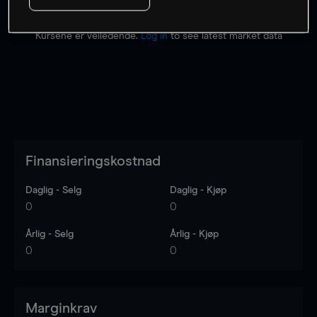
Kursene er veiledende.
Log in
to see latest market data
Finansieringskostnad
Daglig - Selg
Daglig - Kjøp
0
0
Årlig - Selg
Årlig - Kjøp
0
0
Marginkrav