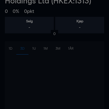
Holdings Ltd (HKEX:1313)
0
0%
0pkt
Selg
Kjøp
-
-
0
1D
3D
1U
1M
3M
1ÅR