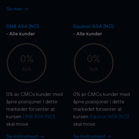
Se mer
DNB ASA (NO)
Equinor ASA (NO)
- Alle kunder
- Alle kunder
0%
0%
N/A
N/A
0%
av CMCs kunder med
0%
av CMCs kunder med
åpne posisjoner i dette
åpne posisjoner i dette
markedet forventer at
markedet forventer at
kursen
DNB ASA (NO)
kursen
Equinor ASA (NO)
skal
move
skal
move
Se instrument
Se instrument