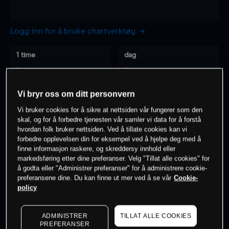
Logg inn for å bruke chartverktøy
1 time
dag
-
-
Vi bryr oss om ditt personvern
7 dager
30 dager
Vi bruker cookies for å sikre at nettsiden vår fungerer som den
-
-
skal, og for å forbedre tjenesten vår samler vi data for å forstå
hvordan folk bruker nettsiden. Ved å tillate cookies kan vi
forbedre opplevelsen din for eksempel ved å hjelpe deg med å
finne informasjon raskere, og skreddersy innhold eller
0
% av kunder er
på dette instrumentet
markedsføring etter dine preferanser. Velg "Tillat alle cookies" for
å godta eller "Administrer preferanser" for å administrere cookie-
preferansene dine. Du kan finne ut mer ved å se vår
Cookie-
policy
Søk om konto
ADMINISTRER
TILLAT ALLE COOKIES
PREFERANSER