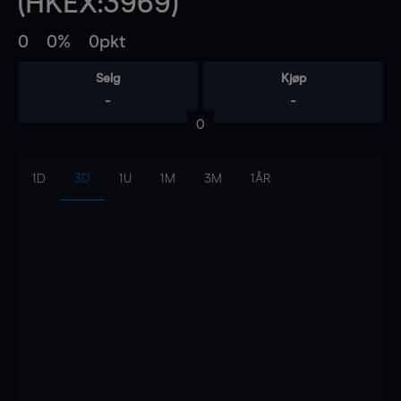
(HKEX:3969)
0
0%
0pkt
Selg
Kjøp
-
-
0
1D
3D
1U
1M
3M
1ÅR