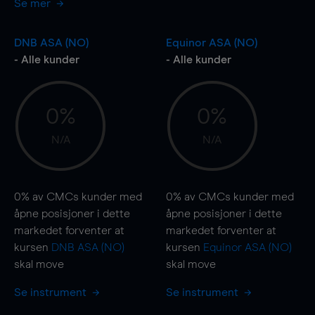
Se mer
DNB ASA (NO)
Equinor ASA (NO)
- Alle kunder
- Alle kunder
0%
0%
N/A
N/A
0%
av CMCs kunder med
0%
av CMCs kunder med
åpne posisjoner i dette
åpne posisjoner i dette
markedet forventer at
markedet forventer at
kursen
DNB ASA (NO)
kursen
Equinor ASA (NO)
skal
move
skal
move
Se instrument
Se instrument