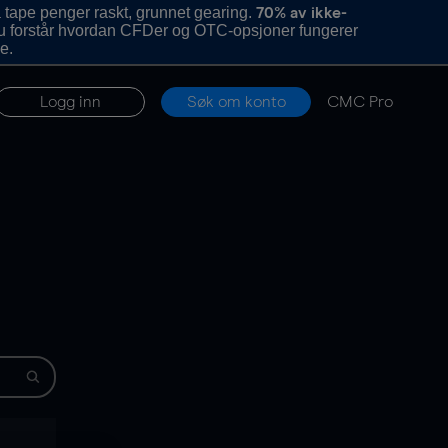
 tape penger raskt, grunnet gearing.
70% av ikke-
u forstår hvordan CFDer og OTC-opsjoner fungerer
e.
Logg inn
Søk om konto
CMC Pro