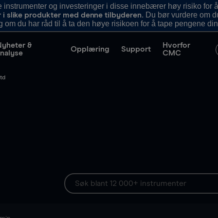
nstrumenter og investeringer i disse innebærer høy risiko for å
. Du bør vurdere om d
r i slike produkter med denne tilbyderen
g om du har råd til å ta den høye risikoen for å tape pengene din
Nyheter &
Hvorfor
Opplæring
Support
nalyse
CMC
td