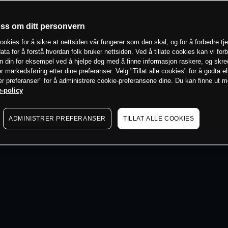
 min
oss om ditt personvern
ookies for å sikre at nettsiden vår fungerer som den skal, og for å forbedre tj
ata for å forstå hvordan folk bruker nettsiden. Ved å tillate cookies kan vi for
n din for eksempel ved å hjelpe deg med å finne informasjon raskere, og skr
er markedsføring etter dine preferanser. Velg "Tillat alle cookies" for å godta el
er preferanser" for å administrere cookie-preferansene dine. Du kan finne ut 
-policy
ADMINISTRER PREFERANSER
TILLAT ALLE COOKIES