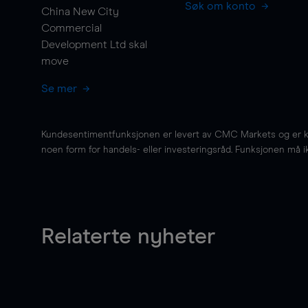
Søk om konto
China New City
Commercial
Development Ltd skal
move
Se mer
Kundesentimentfunksjonen er levert av CMC Markets og er kun 
noen form for handels- eller investeringsråd. Funksjonen må i
Relaterte nyheter