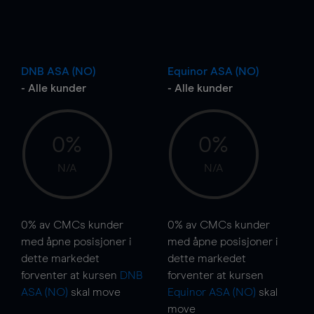
DNB ASA (NO)
Equinor ASA (NO)
- Alle kunder
- Alle kunder
0%
0%
N/A
N/A
0%
av CMCs kunder
0%
av CMCs kunder
med åpne posisjoner i
med åpne posisjoner i
dette markedet
dette markedet
forventer at kursen
DNB
forventer at kursen
ASA (NO)
skal
move
Equinor ASA (NO)
skal
move