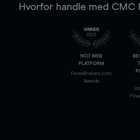
Hvorfor handle
med CMC M
VINNER
2023
NO.1 WEB
BE
PLATFORM
P
ForexBrokers.com
Awards
In
Fina