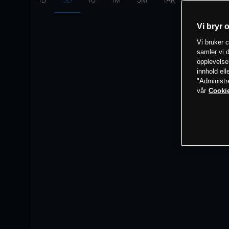
1D
3D
1U
1M
3M
1ÅR
Intervall:
10
Vi bryr 
Vi bruker c
samler vi d
opplevelse
innhold ell
"Administr
vår
Cookie