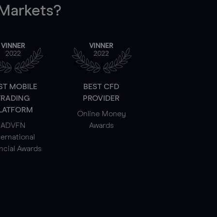
arkets?
VINNER
VINNER
2022
2022
ST MOBILE
BEST CFD
TRADING
PROVIDER
LATFORM
Online Money
ADVFN
Awards
ternational
ncial Awards