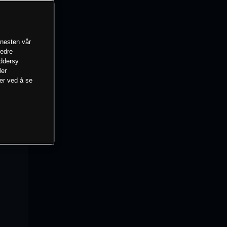
enesten vår
bedre
eddersy
ler
mer ved å se