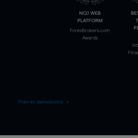
NO.1 WEB
BE
PLATFORM
P
ForexBrokers.com
Awards
In
Fina
Prøv en demokonto