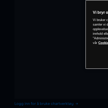
Vi bryr 
Vi bruker c
samler vi d
opplevelse
innhold ell
"Administr
vår
Cookie
Logg inn for å bruke chartverktøy