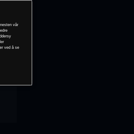
enesten vår
bedre
eddersy
ler
mer ved å se