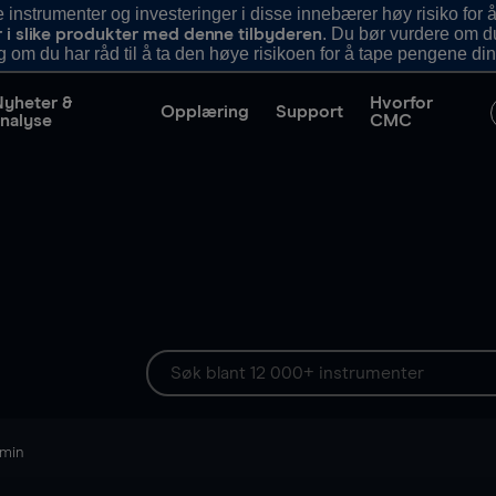
nstrumenter og investeringer i disse innebærer høy risiko for å
. Du bør vurdere om d
r i slike produkter med denne tilbyderen
g om du har råd til å ta den høye risikoen for å tape pengene din
Nyheter &
Hvorfor
Opplæring
Support
nalyse
CMC
 min