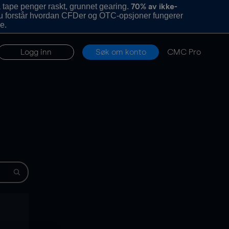
 tape penger raskt, grunnet gearing.
70% av ikke-
u forstår hvordan CFDer og OTC-opsjoner fungerer
e.
Logg inn
Søk om konto
CMC Pro