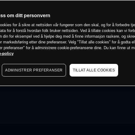
oss om ditt personvern
ookies for å sikre at nettsiden vår fungerer som den skal, og for å forbedre tj
ata for å forstå hvordan folk bruker nettsiden. Ved å tillate cookies kan vi for
n din for eksempel ved å hjelpe deg med å finne informasjon raskere, og skr
er markedsføring etter dine preferanser. Velg "Tillat alle cookies" for å godta el
er preferanser" for å administrere cookie-preferansene dine. Du kan finne ut 
-policy
ADMINISTRER PREFERANSER
TILLAT ALLE COOKIES