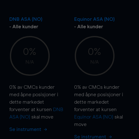
DNB ASA (NO)
Equinor ASA (NO)
- Alle kunder
- Alle kunder
0%
0%
N/A
N/A
0%
av CMCs kunder
0%
av CMCs kunder
med åpne posisjoner i
med åpne posisjoner i
dette markedet
dette markedet
forventer at kursen
DNB
forventer at kursen
ASA (NO)
skal
move
Equinor ASA (NO)
skal
move
Se instrument
Se instrument