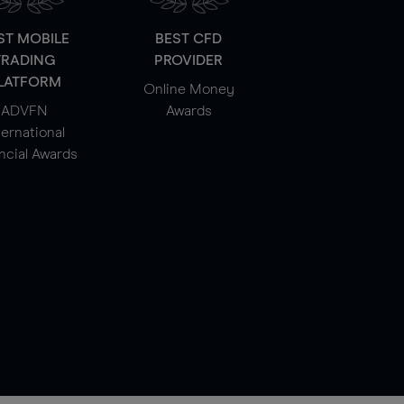
ST MOBILE
BEST CFD
TRADING
PROVIDER
LATFORM
Online Money
ADVFN
Awards
ternational
ncial Awards