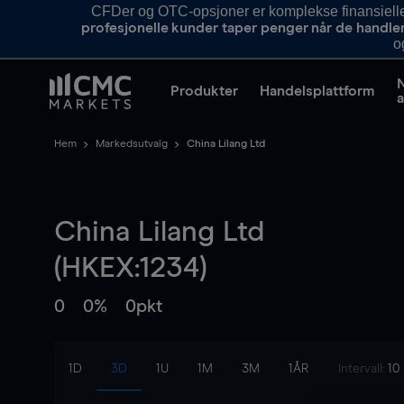
CFDer og OTC-opsjoner er komplekse finansielle i
profesjonelle kunder taper penger når de handle
o
Produkter
Handelsplattform
a
Hem
Markedsutvalg
China Lilang Ltd
China Lilang Ltd
(HKEX:1234)
0
0%
0pkt
1D
3D
1U
1M
3M
1ÅR
Intervall:
10