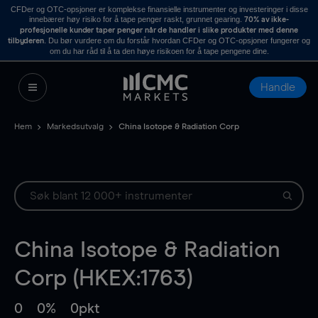
CFDer og OTC-opsjoner er komplekse finansielle instrumenter og investeringer i disse
innebærer høy risiko for å tape penger raskt, grunnet gearing.
70% av ikke-
profesjonelle kunder taper penger når de handler i slike produkter med denne
. Du bør vurdere om du forstår hvordan CFDer og OTC-opsjoner fungerer og
tilbyderen
om du har råd til å ta den høye risikoen for å tape pengene dine.
Handle
Hem
Markedsutvalg
China Isotope & Radiation Corp
China Isotope & Radiation
Corp (HKEX:1763)
0
0%
0pkt