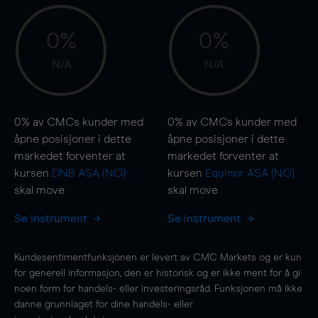
0%
0%
N/A
N/A
0%
av CMCs kunder med
0%
av CMCs kunder med
åpne posisjoner i dette
åpne posisjoner i dette
markedet forventer at
markedet forventer at
kursen
DNB ASA (NO)
kursen
Equinor ASA (NO)
skal
move
skal
move
Se instrument
Se instrument
Kundesentimentfunksjonen er levert av CMC Markets og er kun
for generell informasjon, den er historisk og er ikke ment for å gi
noen form for handels- eller investeringsråd. Funksjonen må ikke
danne grunnlaget for dine handels- eller