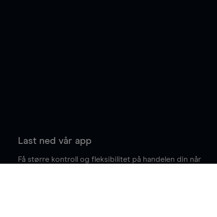
Last ned vår app
Få større kontroll og fleksibilitet på handelen din når
du er på farten.