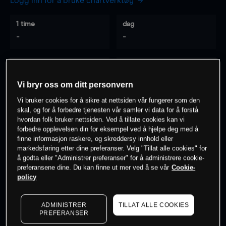
Logg inn for å bruke chartverktøy
1 time
dag
-
-
7 dager
30 dager
-
-
Vi bryr oss om ditt personvern
Vi bruker cookies for å sikre at nettsiden vår fungerer som den
skal, og for å forbedre tjenesten vår samler vi data for å forstå
hvordan folk bruker nettsiden. Ved å tillate cookies kan vi
0
% av kunder er
på dette instrumentet
forbedre opplevelsen din for eksempel ved å hjelpe deg med å
finne informasjon raskere, og skreddersy innhold eller
markedsføring etter dine preferanser. Velg "Tillat alle cookies" for
Søk om konto
å godta eller "Administrer preferanser" for å administrere cookie-
preferansene dine. Du kan finne ut mer ved å se vår
Cookie-
policy
ADMINISTRER
TILLAT ALLE COOKIES
PREFERANSER
Kursene er veiledende.
Log in
to see latest market data