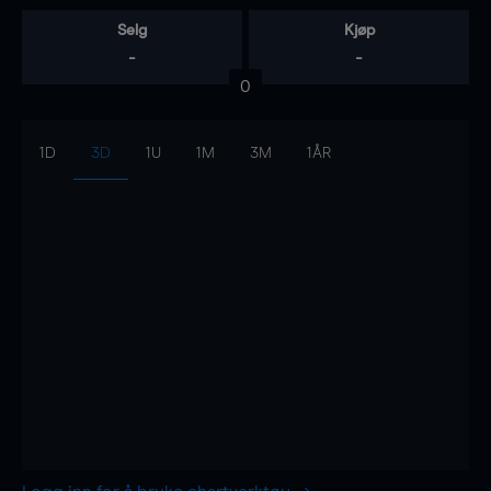
Selg
Kjøp
-
-
0
1D
3D
1U
1M
3M
1ÅR