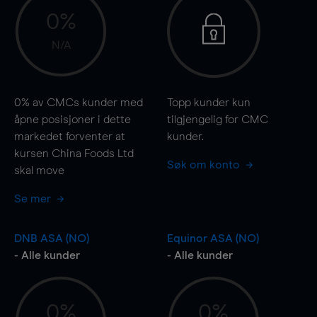
0%
N/A
0%
av CMCs kunder med
Topp kunder kun
åpne posisjoner i dette
tilgjengelig for CMC
markedet forventer at
kunder.
kursen China Foods Ltd
Søk om konto
skal
move
Se mer
DNB ASA (NO)
Equinor ASA (NO)
- Alle kunder
- Alle kunder
0%
0%