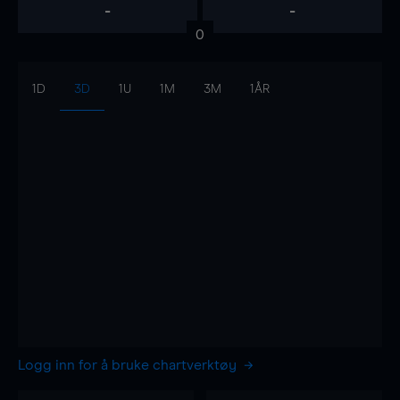
-
-
0
1D
3D
1U
1M
3M
1ÅR
Logg inn for å bruke chartverktøy