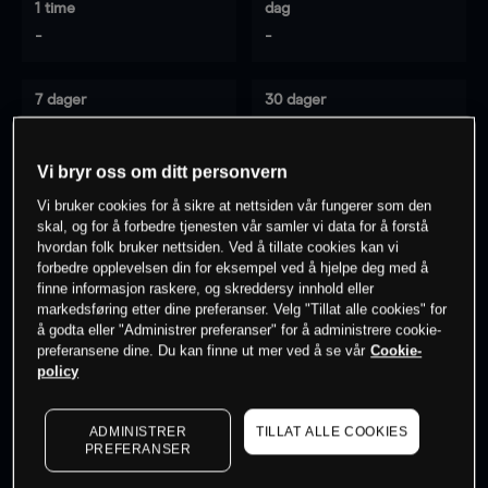
1 time
dag
-
-
7 dager
30 dager
-
-
Vi bryr oss om ditt personvern
Vi bruker cookies for å sikre at nettsiden vår fungerer som den
0
% av kunder er
på dette instrumentet
skal, og for å forbedre tjenesten vår samler vi data for å forstå
hvordan folk bruker nettsiden. Ved å tillate cookies kan vi
forbedre opplevelsen din for eksempel ved å hjelpe deg med å
finne informasjon raskere, og skreddersy innhold eller
Søk om konto
markedsføring etter dine preferanser. Velg "Tillat alle cookies" for
å godta eller "Administrer preferanser" for å administrere cookie-
preferansene dine. Du kan finne ut mer ved å se vår
Cookie-
policy
ADMINISTRER
TILLAT ALLE COOKIES
Kursene er veiledende.
Log in
to see latest market data
PREFERANSER