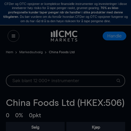
CFDer og OTC-opsjoner er komplekse finansielle instrumenter og investeringer i disse
innebærer høy risiko for å tape penger raskt, grunnet gearing.
70% av ikke-
profesjonelle kunder taper penger når de handler i slike produkter med denne
. Du bør vurdere om du forstår hvordan CFDer og OTC-opsjoner fungerer og
tilbyderen
om du har råd til å ta den høye risikoen for å tape pengene dine.
Handle
Hem
Markedsutvalg
China Foods Ltd
China Foods Ltd (HKEX:506)
0
0%
0pkt
Selg
Kjøp