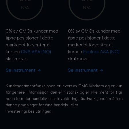
N/A
N/A
0%
av CMCs kunder med
0%
av CMCs kunder med
åpne posisjoner i dette
åpne posisjoner i dette
markedet forventer at
markedet forventer at
kursen
DNB ASA (NO)
kursen
Equinor ASA (NO)
skal
move
skal
move
Se instrument
Se instrument
Kundesentimentfunksjonen er levert av CMC Markets og er kun
for generell informasjon, den er historisk og er ikke ment for å gi
noen form for handels- eller investeringsråd. Funksjonen må ikke
danne grunnlaget for dine handels- eller
investeringsbeslutninger.