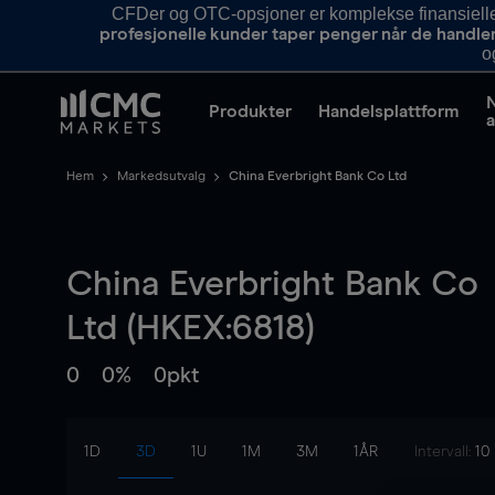
CFDer og OTC-opsjoner er komplekse finansielle i
profesjonelle kunder taper penger når de handle
o
Produkter
Handelsplattform
a
Hem
Markedsutvalg
China Everbright Bank Co Ltd
China Everbright Bank Co
Ltd (HKEX:6818)
0
0%
0pkt
1D
3D
1U
1M
3M
1ÅR
Intervall:
10