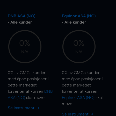
DNB ASA (NO)
Equinor ASA (NO)
- Alle kunder
- Alle kunder
0%
0%
N/A
N/A
0%
av CMCs kunder
0%
av CMCs kunder
med åpne posisjoner i
med åpne posisjoner i
dette markedet
dette markedet
forventer at kursen
DNB
forventer at kursen
ASA (NO)
skal
move
Equinor ASA (NO)
skal
move
Se instrument
Se instrument