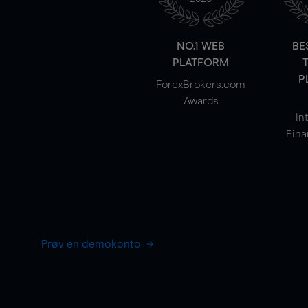
NO.1 WEB
BE
PLATFORM
P
ForexBrokers.com
Awards
In
Fina
Prøv en demokonto