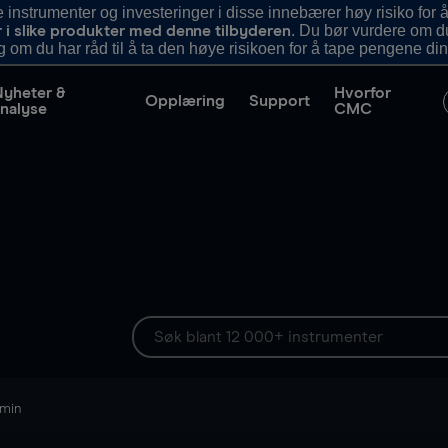
nstrumenter og investeringer i disse innebærer høy risiko for å
. Du bør vurdere om d
r i slike produkter med denne tilbyderen
g om du har råd til å ta den høye risikoen for å tape pengene din
Nyheter &
Hvorfor
Opplæring
Support
nalyse
CMC
 min