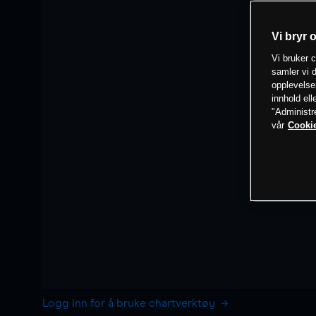
Vi bryr 
Vi bruker c
samler vi d
opplevelse
innhold ell
"Administr
vår
Cookie
Logg inn for å bruke chartverktøy