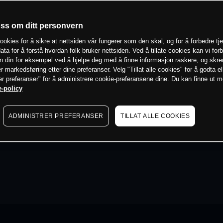
oss om ditt personvern
ookies for å sikre at nettsiden vår fungerer som den skal, og for å forbedre tj
ata for å forstå hvordan folk bruker nettsiden. Ved å tillate cookies kan vi for
n din for eksempel ved å hjelpe deg med å finne informasjon raskere, og skr
er markedsføring etter dine preferanser. Velg "Tillat alle cookies" for å godta el
er preferanser" for å administrere cookie-preferansene dine. Du kan finne ut 
-policy
ADMINISTRER PREFERANSER
TILLAT ALLE COOKIES