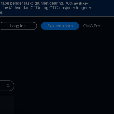
 tape penger raskt, grunnet gearing.
70% av ikke-
u forstår hvordan CFDer og OTC-opsjoner fungerer
e.
Logg inn
Søk om konto
CMC Pro