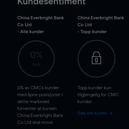
Kundesentiment
China Everbright Bank
China Everbright Bank
Co Ltd
Co Ltd
- Alle kunder
- Topp kunder
0%
N/A
0%
av CMCs kunder
Topp kunder kun
med åpne posisjoner i
tilgjengelig for CMC
dette markedet
kunder.
forventer at kursen
Søk om konto
China Everbright Bank
Co Ltd skal
move