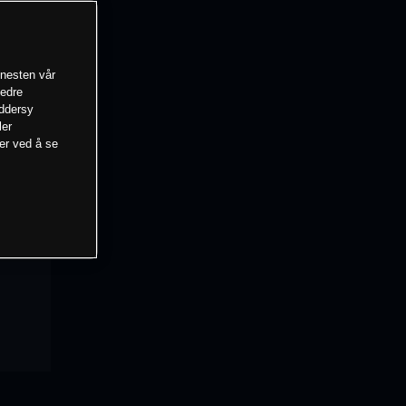
enesten vår
bedre
eddersy
ler
mer ved å se