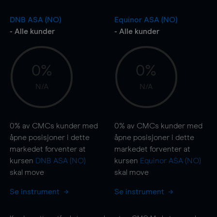
DNB ASA (NO)
Equinor ASA (NO)
- Alle kunder
- Alle kunder
0%
0%
N/A
N/A
0%
av CMCs kunder med
0%
av CMCs kunder med
åpne posisjoner i dette
åpne posisjoner i dette
markedet forventer at
markedet forventer at
kursen
DNB ASA (NO)
kursen
Equinor ASA (NO)
skal
move
skal
move
Se instrument
Se instrument