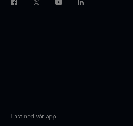
Last ned vår app
Få større kontroll og fleksibilitet på handelen din når