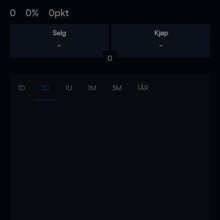
0
0%
0pkt
Selg
Kjøp
-
-
0
1D
3D
1U
1M
3M
1ÅR