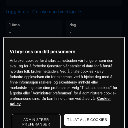
Logg inn for å bruke chartverktøy
1 time
dag
-
-
7 dager
30 dager
Vi bryr oss om ditt personvern
-
-
Vi bruker cookies for å sikre at nettsiden vår fungerer som den
skal, og for å forbedre tjenesten vår samler vi data for å forstå
hvordan folk bruker nettsiden. Ved å tillate cookies kan vi
forbedre opplevelsen din for eksempel ved å hjelpe deg med å
0
% av kunder er
på dette instrumentet
finne informasjon raskere, og skreddersy innhold eller
markedsføring etter dine preferanser. Velg "Tillat alle cookies" for
å godta eller "Administrer preferanser" for å administrere cookie-
preferansene dine. Du kan finne ut mer ved å se vår
Cookie-
Søk om konto
policy
ADMINISTRER
TILLAT ALLE COOKIES
PREFERANSER