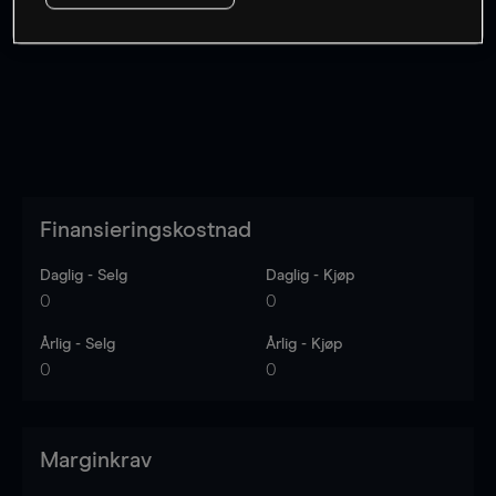
Kursene er veiledende.
Log in
to see latest market data
Finansieringskostnad
Daglig - Selg
Daglig - Kjøp
0
0
Årlig - Selg
Årlig - Kjøp
0
0
Marginkrav