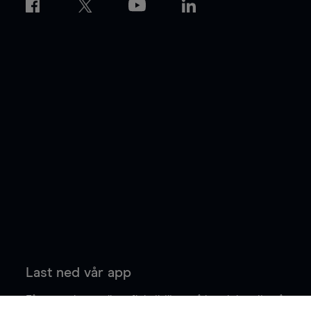
Last ned vår app
Få større kontroll og fleksibilitet på handelen din når