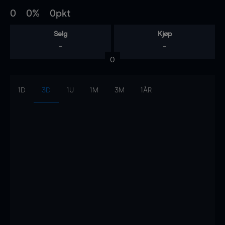
0
0%
0pkt
Selg
Kjøp
-
-
0
1D
3D
1U
1M
3M
1ÅR