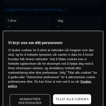
Logg inn for å bruke chartverktøy
1 time
dag
-
-
7 dager
30 dager
Vi bryr oss om ditt personvern
-
-
Vi bruker cookies for å sikre at nettsiden vår fungerer som den
skal, og for å forbedre tjenesten vår samler vi data for å forstå
hvordan folk bruker nettsiden. Ved å tillate cookies kan vi
forbedre opplevelsen din for eksempel ved å hjelpe deg med å
0
% av kunder er
på dette instrumentet
finne informasjon raskere, og skreddersy innhold eller
markedsføring etter dine preferanser. Velg "Tillat alle cookies" for
å godta eller "Administrer preferanser" for å administrere cookie-
preferansene dine. Du kan finne ut mer ved å se vår
Cookie-
Søk om konto
policy
ADMINISTRER
TILLAT ALLE COOKIES
PREFERANSER