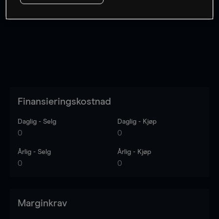
Kursene er veiledende.
Log in
to see latest market data
Finansieringskostnad
Daglig - Selg
Daglig - Kjøp
0
0
Årlig - Selg
Årlig - Kjøp
0
0
Marginkrav