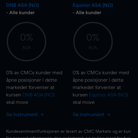
DNB ASA (NO)
Equinor ASA (NO)
- Alle kunder
- Alle kunder
0%
0%
N/A
N/A
0%
av CMCs kunder med
0%
av CMCs kunder med
åpne posisjoner i dette
åpne posisjoner i dette
markedet forventer at
markedet forventer at
kursen
DNB ASA (NO)
kursen
Equinor ASA (NO)
skal
move
skal
move
Se instrument
Se instrument
Kundesentimentfunksjonen er levert av CMC Markets og er kun