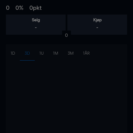
0
0%
0pkt
Selg
Kjøp
-
-
0
1D
3D
1U
1M
3M
1ÅR