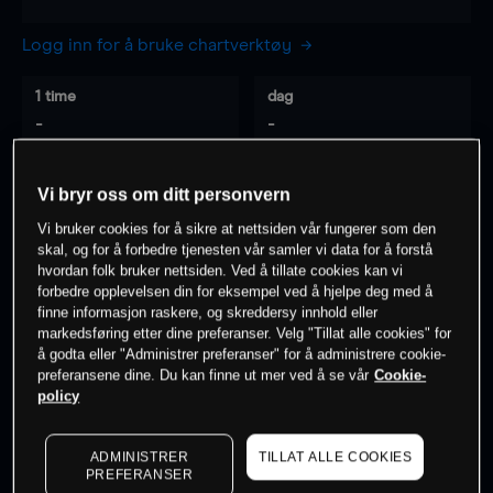
Logg inn for å bruke chartverktøy
1 time
dag
-
-
7 dager
30 dager
Vi bryr oss om ditt personvern
-
-
Vi bruker cookies for å sikre at nettsiden vår fungerer som den
skal, og for å forbedre tjenesten vår samler vi data for å forstå
hvordan folk bruker nettsiden. Ved å tillate cookies kan vi
forbedre opplevelsen din for eksempel ved å hjelpe deg med å
0
% av kunder er
på dette instrumentet
finne informasjon raskere, og skreddersy innhold eller
markedsføring etter dine preferanser. Velg "Tillat alle cookies" for
å godta eller "Administrer preferanser" for å administrere cookie-
preferansene dine. Du kan finne ut mer ved å se vår
Cookie-
Søk om konto
policy
ADMINISTRER
TILLAT ALLE COOKIES
PREFERANSER