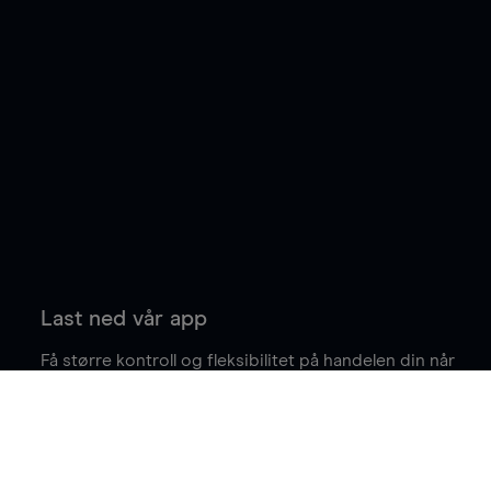
Last ned vår app
Få større kontroll og fleksibilitet på handelen din når
du er på farten.