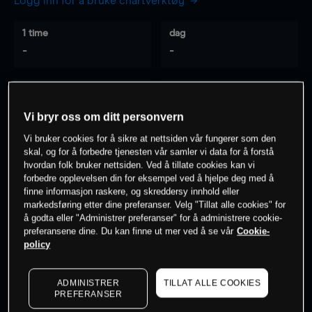
Logg inn for å bruke chartverktøy
1 time
dag
-
-
7 dager
30 dager
-
-
Vi bryr oss om ditt personvern
Vi bruker cookies for å sikre at nettsiden vår fungerer som den
skal, og for å forbedre tjenesten vår samler vi data for å forstå
hvordan folk bruker nettsiden. Ved å tillate cookies kan vi
0
% av kunder er
på dette instrumentet
forbedre opplevelsen din for eksempel ved å hjelpe deg med å
finne informasjon raskere, og skreddersy innhold eller
markedsføring etter dine preferanser. Velg "Tillat alle cookies" for
Søk om konto
å godta eller "Administrer preferanser" for å administrere cookie-
preferansene dine. Du kan finne ut mer ved å se vår
Cookie-
policy
ADMINISTRER
TILLAT ALLE COOKIES
PREFERANSER
Kursene er veiledende.
Log in
to see latest market data