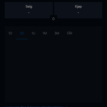
Selg
Kjøp
-
-
0
1D
3D
1U
1M
3M
1ÅR