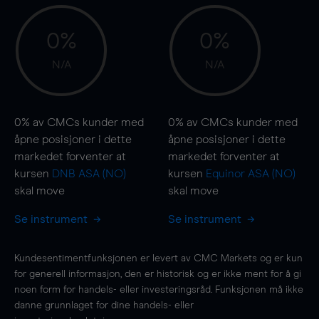
0%
0%
N/A
N/A
0%
av CMCs kunder med
0%
av CMCs kunder med
åpne posisjoner i dette
åpne posisjoner i dette
markedet forventer at
markedet forventer at
kursen
DNB ASA (NO)
kursen
Equinor ASA (NO)
skal
move
skal
move
Se instrument
Se instrument
Kundesentimentfunksjonen er levert av CMC Markets og er kun
for generell informasjon, den er historisk og er ikke ment for å gi
noen form for handels- eller investeringsråd. Funksjonen må ikke
danne grunnlaget for dine handels- eller