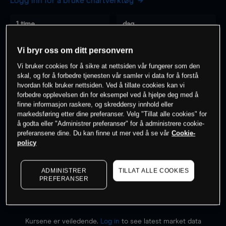
Logg inn for å bruke chartverktøy
1 time
dag
-
-
Vi bryr oss om ditt personvern
Vi bruker cookies for å sikre at nettsiden vår fungerer som den
7 dager
30 dager
skal, og for å forbedre tjenesten vår samler vi data for å forstå
-
-
hvordan folk bruker nettsiden. Ved å tillate cookies kan vi
forbedre opplevelsen din for eksempel ved å hjelpe deg med å
finne informasjon raskere, og skreddersy innhold eller
markedsføring etter dine preferanser. Velg "Tillat alle cookies" for
0
% av kunder er
på dette instrumentet
å godta eller "Administrer preferanser" for å administrere cookie-
preferansene dine. Du kan finne ut mer ved å se vår
Cookie-
policy
Søk om konto
ADMINISTRER
TILLAT ALLE COOKIES
PREFERANSER
Kursene er veiledende.
Log in
to see latest market data