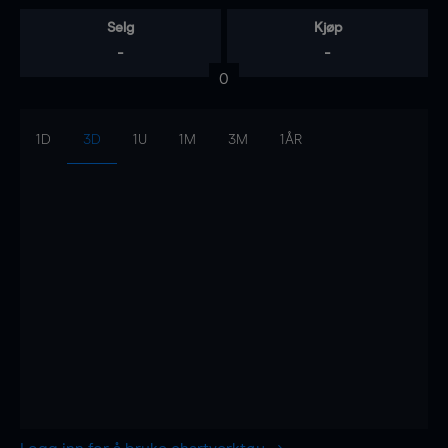
Selg
Kjøp
-
-
0
1D
3D
1U
1M
3M
1ÅR