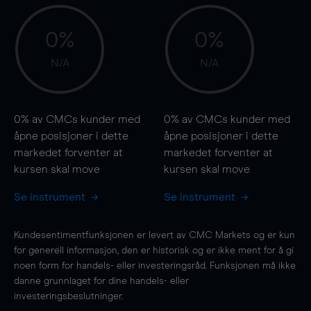
0%
0%
N/A
N/A
0%
av CMCs kunder med
0%
av CMCs kunder med
åpne posisjoner i dette
åpne posisjoner i dette
markedet forventer at
markedet forventer at
kursen
skal
move
kursen
skal
move
Se instrument
Se instrument
Kundesentimentfunksjonen er levert av CMC Markets og er kun
for generell informasjon, den er historisk og er ikke ment for å gi
noen form for handels- eller investeringsråd. Funksjonen må ikke
danne grunnlaget for dine handels- eller
investeringsbeslutninger.