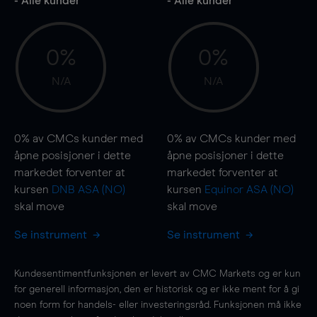
- Alle kunder
- Alle kunder
0%
0%
N/A
N/A
0%
av CMCs kunder med
0%
av CMCs kunder med
åpne posisjoner i dette
åpne posisjoner i dette
markedet forventer at
markedet forventer at
kursen
DNB ASA (NO)
kursen
Equinor ASA (NO)
skal
move
skal
move
Se instrument
Se instrument
Kundesentimentfunksjonen er levert av CMC Markets og er kun
for generell informasjon, den er historisk og er ikke ment for å gi
noen form for handels- eller investeringsråd. Funksjonen må ikke