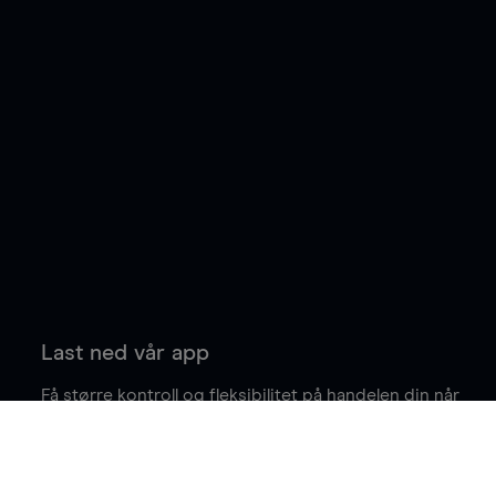
Last ned vår app
Få større kontroll og fleksibilitet på handelen din når
du er på farten.