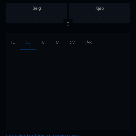
Selg
Kjøp
-
-
0
1D
3D
1U
1M
3M
1ÅR