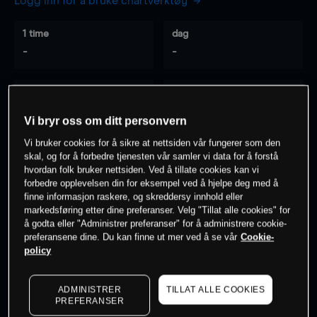
Logg inn for å bruke chartverktøy
1 time
dag
-
-
7 dager
30 dager
-
-
Vi bryr oss om ditt personvern
Vi bruker cookies for å sikre at nettsiden vår fungerer som den
skal, og for å forbedre tjenesten vår samler vi data for å forstå
hvordan folk bruker nettsiden. Ved å tillate cookies kan vi
0
% av kunder er
på dette instrumentet
forbedre opplevelsen din for eksempel ved å hjelpe deg med å
finne informasjon raskere, og skreddersy innhold eller
markedsføring etter dine preferanser. Velg "Tillat alle cookies" for
Søk om konto
å godta eller "Administrer preferanser" for å administrere cookie-
preferansene dine. Du kan finne ut mer ved å se vår
Cookie-
policy
ADMINISTRER
TILLAT ALLE COOKIES
PREFERANSER
Kursene er veiledende.
Log in
to see latest market data