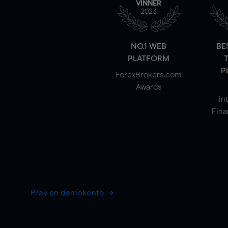
VINNER
2023
NO.1 WEB
BE
PLATFORM
P
ForexBrokers.com
Awards
In
Fina
Prøv en demokonto