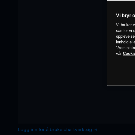
Vi bryr 
Vi bruker c
samler vi d
opplevelse
innhold ell
"Administr
vår
Cookie
Logg inn for å bruke chartverktøy