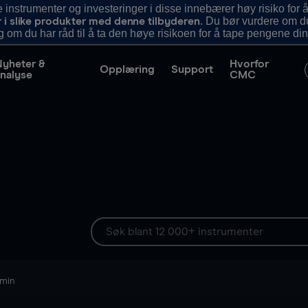
nstrumenter og investeringer i disse innebærer høy risiko for å
. Du bør vurdere om d
r i slike produkter med denne tilbyderen
g om du har råd til å ta den høye risikoen for å tape pengene din
Nyheter &
Hvorfor
Opplæring
Support
nalyse
CMC
 min