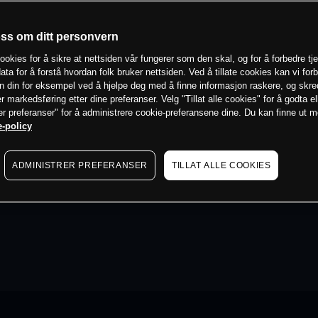
oss om ditt personvern
ookies for å sikre at nettsiden vår fungerer som den skal, og for å forbedre tj
ata for å forstå hvordan folk bruker nettsiden. Ved å tillate cookies kan vi for
n din for eksempel ved å hjelpe deg med å finne informasjon raskere, og skr
er markedsføring etter dine preferanser. Velg "Tillat alle cookies" for å godta el
er preferanser" for å administrere cookie-preferansene dine. Du kan finne ut 
-policy
ADMINISTRER PREFERANSER
TILLAT ALLE COOKIES