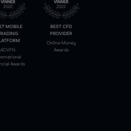
VINNER
VINNER
2022
2022
ST MOBILE
BEST CFD
TRADING
PROVIDER
LATFORM
Online Money
ADVFN
Awards
ternational
ncial Awards