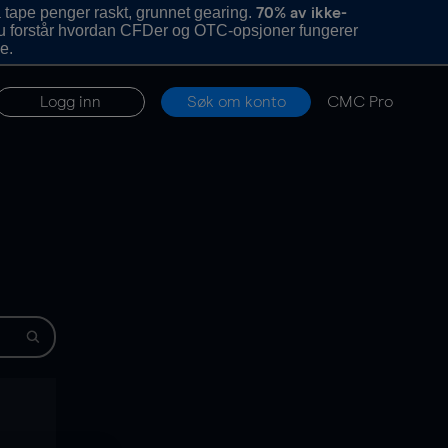
 tape penger raskt, grunnet gearing.
70% av ikke-
u forstår hvordan CFDer og OTC-opsjoner fungerer
e.
Logg inn
Søk om konto
CMC Pro