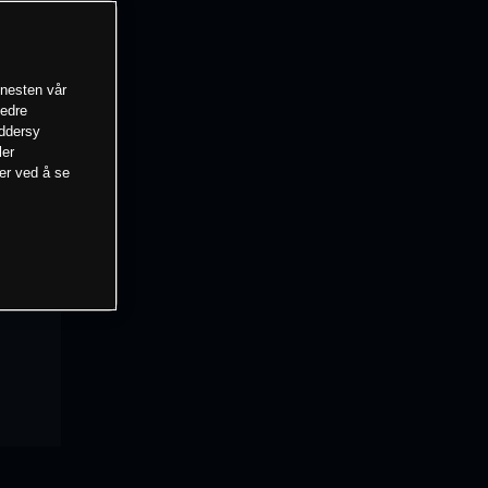
enesten vår
bedre
eddersy
ler
mer ved å se