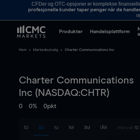
CFDer og OTC-opsjoner er komplekse finansielle i
profesjonelle kunder taper penger når de handle
o
Produkter
Handelsplattform
a
Hem
Markedsutvalg
Charter Communications Inc
Charter Communications
Inc (NASDAQ:CHTR)
0
0%
0pkt
1D
3D
1U
1M
3M
1ÅR
Intervall:
10