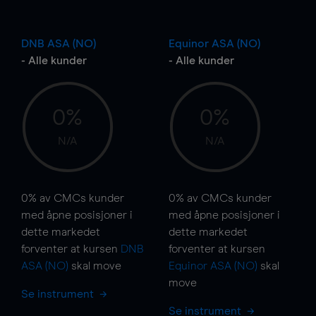
DNB ASA (NO)
Equinor ASA (NO)
- Alle kunder
- Alle kunder
0%
0%
N/A
N/A
0%
av CMCs kunder
0%
av CMCs kunder
med åpne posisjoner i
med åpne posisjoner i
dette markedet
dette markedet
forventer at kursen
DNB
forventer at kursen
ASA (NO)
skal
move
Equinor ASA (NO)
skal
move
Se instrument
Se instrument