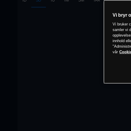
1D
3D
1U
1M
3M
1ÅR
Intervall:
10
Vi bryr 
Vi bruker c
samler vi d
opplevelse
innhold ell
"Administr
vår
Cookie