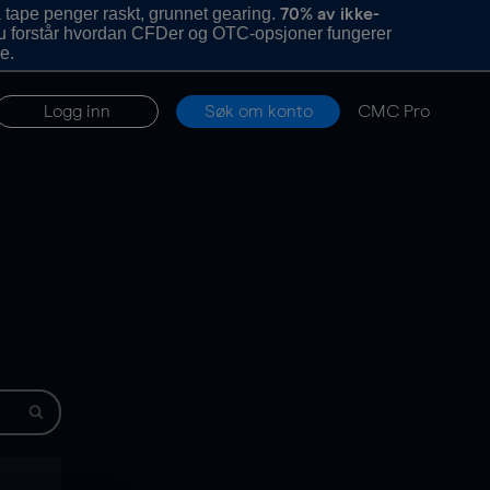
 tape penger raskt, grunnet gearing.
70% av ikke-
u forstår hvordan CFDer og OTC-opsjoner fungerer
e.
Logg inn
Søk om konto
CMC Pro