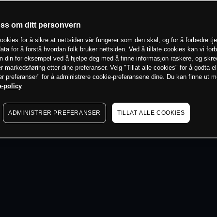
 min
oss om ditt personvern
ookies for å sikre at nettsiden vår fungerer som den skal, og for å forbedre tj
ata for å forstå hvordan folk bruker nettsiden. Ved å tillate cookies kan vi for
n din for eksempel ved å hjelpe deg med å finne informasjon raskere, og skr
er markedsføring etter dine preferanser. Velg "Tillat alle cookies" for å godta el
er preferanser" for å administrere cookie-preferansene dine. Du kan finne ut 
-policy
ADMINISTRER PREFERANSER
TILLAT ALLE COOKIES