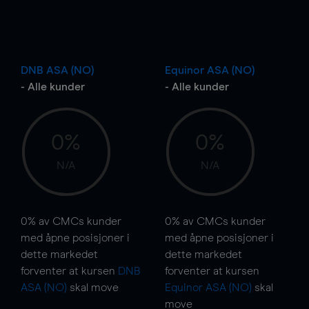
DNB ASA (NO)
Equinor ASA (NO)
- Alle kunder
- Alle kunder
0%
0%
N/A
N/A
0%
av CMCs kunder
0%
av CMCs kunder
med åpne posisjoner i
med åpne posisjoner i
dette markedet
dette markedet
forventer at kursen
DNB
forventer at kursen
ASA (NO)
skal
move
Equinor ASA (NO)
skal
move