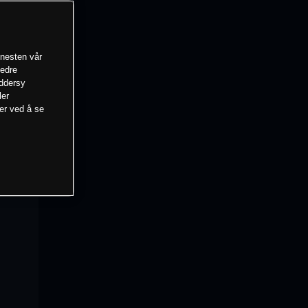
enesten vår
bedre
eddersy
ler
mer ved å se