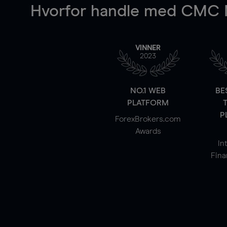
Hvorfor handle
med CMC M
VINNER
2023
NO.1 WEB
BE
PLATFORM
P
ForexBrokers.com
Awards
In
Fina