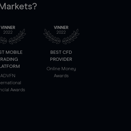
arkets?
VINNER
VINNER
2022
2022
ST MOBILE
BEST CFD
TRADING
PROVIDER
LATFORM
Online Money
ADVFN
Awards
ternational
ncial Awards