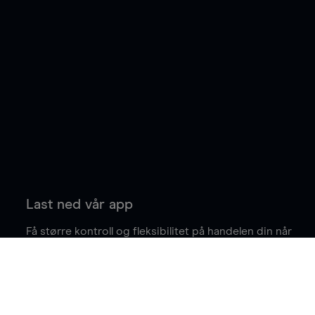
Last ned vår app
Få større kontroll og fleksibilitet på handelen din når
du er på farten.