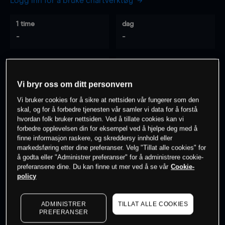
Logg inn for å bruke chartverktøy
1 time
dag
-
-
7 dager
30 dager
-
-
Vi bryr oss om ditt personvern
Vi bruker cookies for å sikre at nettsiden vår fungerer som den
skal, og for å forbedre tjenesten vår samler vi data for å forstå
hvordan folk bruker nettsiden. Ved å tillate cookies kan vi
0
% av kunder er
på dette instrumentet
forbedre opplevelsen din for eksempel ved å hjelpe deg med å
finne informasjon raskere, og skreddersy innhold eller
markedsføring etter dine preferanser. Velg "Tillat alle cookies" for
Søk om konto
å godta eller "Administrer preferanser" for å administrere cookie-
preferansene dine. Du kan finne ut mer ved å se vår
Cookie-
policy
ADMINISTRER
TILLAT ALLE COOKIES
PREFERANSER
Kursene er veiledende.
Log in
to see latest market data