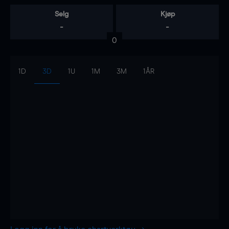
Selg
Kjøp
-
-
0
1D
3D
1U
1M
3M
1ÅR