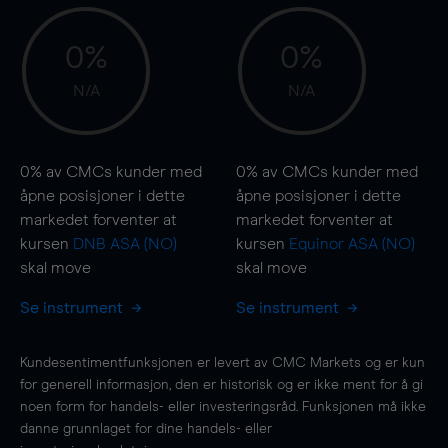
0%
0%
N/A
N/A
0%
av CMCs kunder med
0%
av CMCs kunder med
åpne posisjoner i dette
åpne posisjoner i dette
markedet forventer at
markedet forventer at
kursen
DNB ASA (NO)
kursen
Equinor ASA (NO)
skal
move
skal
move
Se instrument
Se instrument
Kundesentimentfunksjonen er levert av CMC Markets og er kun
for generell informasjon, den er historisk og er ikke ment for å gi
noen form for handels- eller investeringsråd. Funksjonen må ikke
danne grunnlaget for dine handels- eller