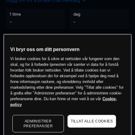
Logg inn for å bruke chartverktøy
1 time
dag
-
-
7 dager
30 dager
-
-
Vi bryr oss om ditt personvern
Vi bruker cookies for å sikre at nettsiden vår fungerer som den
skal, og for å forbedre tjenesten vår samler vi data for å forstå
hvordan folk bruker nettsiden. Ved å tillate cookies kan vi
0
% av kunder er
på dette instrumentet
forbedre opplevelsen din for eksempel ved å hjelpe deg med å
finne informasjon raskere, og skreddersy innhold eller
markedsføring etter dine preferanser. Velg "Tillat alle cookies" for
Søk om konto
å godta eller "Administrer preferanser" for å administrere cookie-
preferansene dine. Du kan finne ut mer ved å se vår
Cookie-
policy
ADMINISTRER
TILLAT ALLE COOKIES
PREFERANSER
Kursene er veiledende.
Log in
to see latest market data