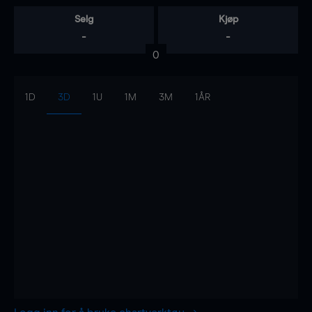
Selg
Kjøp
-
-
0
1D
3D
1U
1M
3M
1ÅR