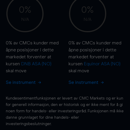
0%
0%
N/A
N/A
0%
av CMCs kunder med
0%
av CMCs kunder med
åpne posisjoner i dette
åpne posisjoner i dette
markedet forventer at
markedet forventer at
kursen
DNB ASA (NO)
kursen
Equinor ASA (NO)
skal
move
skal
move
Se instrument
Se instrument
Kundesentimentfunksjonen er levert av CMC Markets og er kun
for generell informasjon, den er historisk og er ikke ment for å gi
noen form for handels- eller investeringsråd. Funksjonen må ikke
danne grunnlaget for dine handels- eller
investeringsbeslutninger.