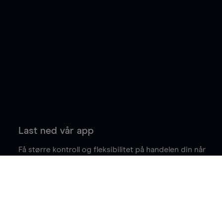
Last ned vår app
Få større kontroll og fleksibilitet på handelen din når
du er på farten.