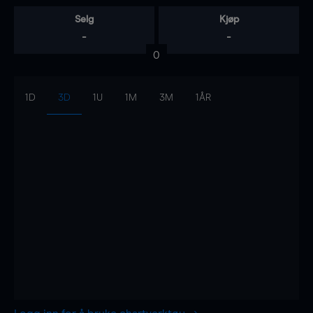
Selg
Kjøp
-
-
0
1D
3D
1U
1M
3M
1ÅR