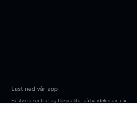
Last ned vår app
Få større kontroll og fleksibilitet på handelen din når
du er på farten.