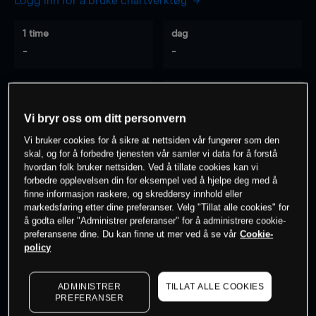
Logg inn for å bruke chartverktøy
1 time
dag
-
-
7 dager
30 dager
-
-
Vi bryr oss om ditt personvern
Vi bruker cookies for å sikre at nettsiden vår fungerer som den
skal, og for å forbedre tjenesten vår samler vi data for å forstå
hvordan folk bruker nettsiden. Ved å tillate cookies kan vi
0
% av kunder er
på dette instrumentet
forbedre opplevelsen din for eksempel ved å hjelpe deg med å
finne informasjon raskere, og skreddersy innhold eller
markedsføring etter dine preferanser. Velg "Tillat alle cookies" for
Søk om konto
å godta eller "Administrer preferanser" for å administrere cookie-
preferansene dine. Du kan finne ut mer ved å se vår
Cookie-
policy
ADMINISTRER
TILLAT ALLE COOKIES
PREFERANSER
Kursene er veiledende.
Log in
to see latest market data