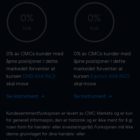
0%
0%
N/A
N/A
0%
av CMCs kunder med
0%
av CMCs kunder med
åpne posisjoner i dette
åpne posisjoner i dette
markedet forventer at
markedet forventer at
kursen
DNB ASA (NO)
kursen
Equinor ASA (NO)
skal
move
skal
move
Se instrument
Se instrument
Kundesentimentfunksjonen er levert av CMC Markets og er kun
for generell informasjon, den er historisk og er ikke ment for å gi
noen form for handels- eller investeringsråd. Funksjonen må ikke
danne grunnlaget for dine handels- eller