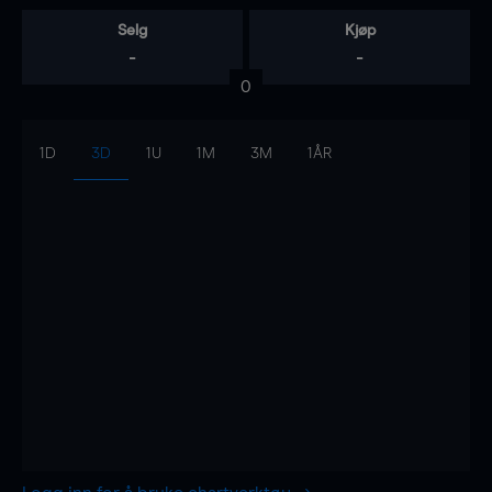
Selg
Kjøp
-
-
0
1D
3D
1U
1M
3M
1ÅR