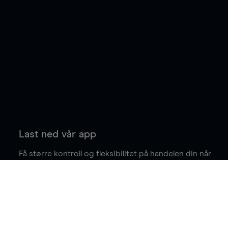
Last ned vår app
Få større kontroll og fleksibilitet på handelen din når
du er på farten.