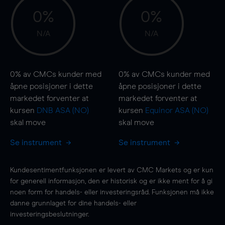
0%
0%
N/A
N/A
0%
av CMCs kunder med
0%
av CMCs kunder med
åpne posisjoner i dette
åpne posisjoner i dette
markedet forventer at
markedet forventer at
kursen
DNB ASA (NO)
kursen
Equinor ASA (NO)
skal
move
skal
move
Se instrument
Se instrument
Kundesentimentfunksjonen er levert av CMC Markets og er kun
for generell informasjon, den er historisk og er ikke ment for å gi
noen form for handels- eller investeringsråd. Funksjonen må ikke
danne grunnlaget for dine handels- eller
investeringsbeslutninger.