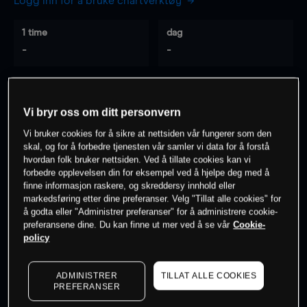
Logg inn for å bruke chartverktøy
1 time
dag
-
-
7 dager
30 dager
-
-
Vi bryr oss om ditt personvern
Vi bruker cookies for å sikre at nettsiden vår fungerer som den
skal, og for å forbedre tjenesten vår samler vi data for å forstå
hvordan folk bruker nettsiden. Ved å tillate cookies kan vi
0
% av kunder er
på dette instrumentet
forbedre opplevelsen din for eksempel ved å hjelpe deg med å
finne informasjon raskere, og skreddersy innhold eller
markedsføring etter dine preferanser. Velg "Tillat alle cookies" for
Søk om konto
å godta eller "Administrer preferanser" for å administrere cookie-
preferansene dine. Du kan finne ut mer ved å se vår
Cookie-
policy
ADMINISTRER
TILLAT ALLE COOKIES
PREFERANSER
Kursene er veiledende.
Log in
to see latest market data