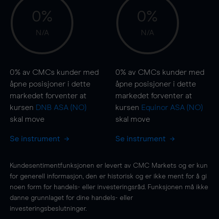
0%
0%
N/A
N/A
0%
av CMCs kunder med
0%
av CMCs kunder med
åpne posisjoner i dette
åpne posisjoner i dette
markedet forventer at
markedet forventer at
kursen
DNB ASA (NO)
kursen
Equinor ASA (NO)
skal
move
skal
move
Se instrument
Se instrument
Kundesentimentfunksjonen er levert av CMC Markets og er kun
for generell informasjon, den er historisk og er ikke ment for å gi
noen form for handels- eller investeringsråd. Funksjonen må ikke
danne grunnlaget for dine handels- eller
investeringsbeslutninger.