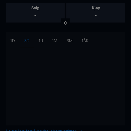
Selg
Kjøp
-
-
0
1D
3D
1U
1M
3M
1ÅR