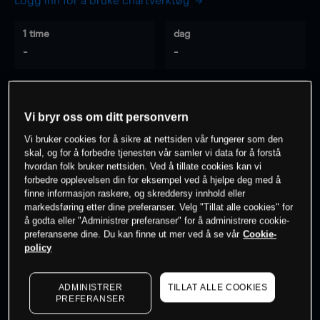
Logg inn for å bruke chartverktøy
1 time
dag
-
-
7 dager
30 dager
-
-
Vi bryr oss om ditt personvern
Vi bruker cookies for å sikre at nettsiden vår fungerer som den
skal, og for å forbedre tjenesten vår samler vi data for å forstå
hvordan folk bruker nettsiden. Ved å tillate cookies kan vi
0
% av kunder er
på dette instrumentet
forbedre opplevelsen din for eksempel ved å hjelpe deg med å
finne informasjon raskere, og skreddersy innhold eller
markedsføring etter dine preferanser. Velg "Tillat alle cookies" for
Søk om konto
å godta eller "Administrer preferanser" for å administrere cookie-
preferansene dine. Du kan finne ut mer ved å se vår
Cookie-
policy
ADMINISTRER
TILLAT ALLE COOKIES
PREFERANSER
Kursene er veiledende.
Log in
to see latest market data