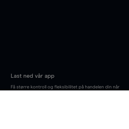
Last ned vår app
Få større kontroll og fleksibilitet på handelen din når
du er på farten.