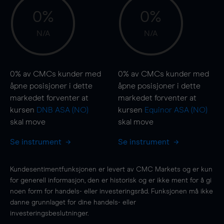
0%
0%
N/A
N/A
0%
av CMCs kunder med
0%
av CMCs kunder med
åpne posisjoner i dette
åpne posisjoner i dette
markedet forventer at
markedet forventer at
kursen
DNB ASA (NO)
kursen
Equinor ASA (NO)
skal
move
skal
move
Se instrument
Se instrument
Kundesentimentfunksjonen er levert av CMC Markets og er kun
for generell informasjon, den er historisk og er ikke ment for å gi
noen form for handels- eller investeringsråd. Funksjonen må ikke
danne grunnlaget for dine handels- eller
investeringsbeslutninger.