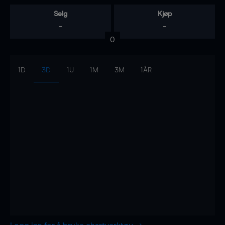
Selg
Kjøp
-
-
0
1D
3D
1U
1M
3M
1ÅR