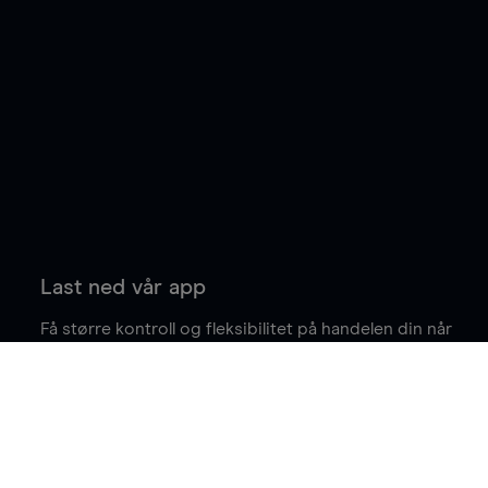
Last ned vår app
Få større kontroll og fleksibilitet på handelen din når
du er på farten.