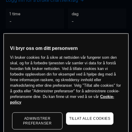
Logg inn for å bruke chartverktøy
1 time
dag
-
-
7 dager
30 dager
-
-
Vi bryr oss om ditt personvern
Vi bruker cookies for å sikre at nettsiden vår fungerer som den
skal, og for å forbedre tjenesten vår samler vi data for å forstå
hvordan folk bruker nettsiden. Ved å tillate cookies kan vi
0
% av kunder er
på dette instrumentet
forbedre opplevelsen din for eksempel ved å hjelpe deg med å
finne informasjon raskere, og skreddersy innhold eller
markedsføring etter dine preferanser. Velg "Tillat alle cookies" for
Søk om konto
å godta eller "Administrer preferanser" for å administrere cookie-
preferansene dine. Du kan finne ut mer ved å se vår
Cookie-
policy
ADMINISTRER
TILLAT ALLE COOKIES
PREFERANSER
Kursene er veiledende.
Log in
to see latest market data