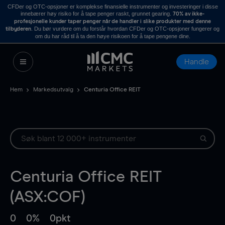
CFDer og OTC-opsjoner er komplekse finansielle instrumenter og investeringer i disse
innebærer høy risiko for å tape penger raskt, grunnet gearing.
70% av ikke-
profesjonelle kunder taper penger når de handler i slike produkter med denne
. Du bør vurdere om du forstår hvordan CFDer og OTC-opsjoner fungerer og
tilbyderen
om du har råd til å ta den høye risikoen for å tape pengene dine.
Handle
Hem
Markedsutvalg
Centuria Office REIT
Centuria Office REIT
(ASX:COF)
0
0%
0pkt