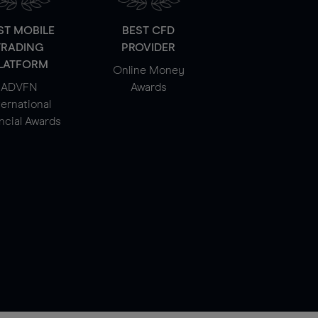
ST MOBILE
BEST CFD
TRADING
PROVIDER
LATFORM
Online Money
ADVFN
Awards
ternational
ncial Awards