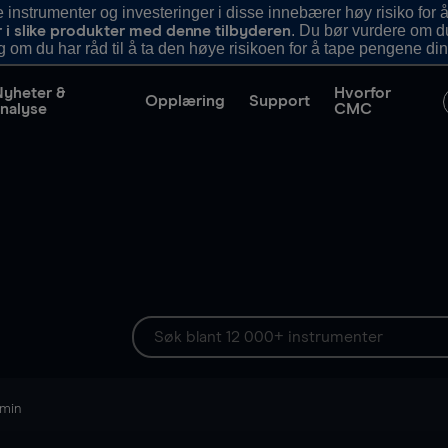
nstrumenter og investeringer i disse innebærer høy risiko for å
. Du bør vurdere om d
r i slike produkter med denne tilbyderen
g om du har råd til å ta den høye risikoen for å tape pengene din
Nyheter &
Hvorfor
Opplæring
Support
nalyse
CMC
 min