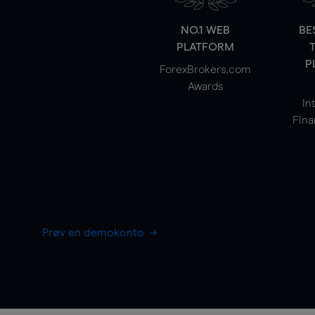
NO.1 WEB
BE
PLATFORM
P
ForexBrokers.com
Awards
In
Fina
Prøv en demokonto