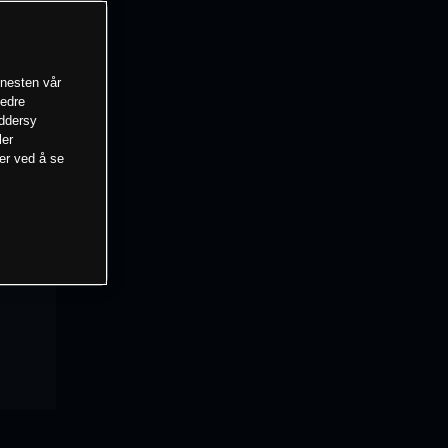
enesten vår
bedre
eddersy
ler
mer ved å se