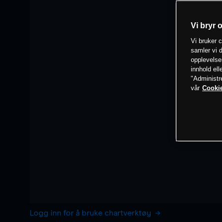
Vi bryr 
Vi bruker c
samler vi d
opplevelse
innhold ell
"Administr
vår
Cookie
Logg inn for å bruke chartverktøy