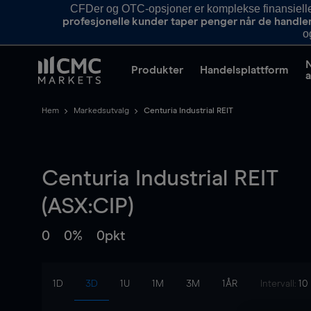
CFDer og OTC-opsjoner er komplekse finansielle i
profesjonelle kunder taper penger når de handle
o
Produkter
Handelsplattform
a
Hem
Markedsutvalg
Centuria Industrial REIT
Centuria Industrial REIT
(ASX:CIP)
0
0%
0pkt
1D
3D
1U
1M
3M
1ÅR
Intervall:
10