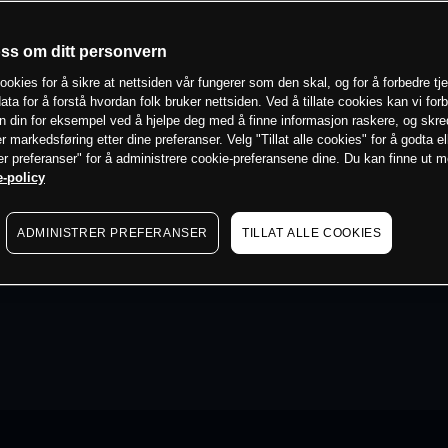
oss om ditt personvern
ookies for å sikre at nettsiden vår fungerer som den skal, og for å forbedre tj
ata for å forstå hvordan folk bruker nettsiden. Ved å tillate cookies kan vi for
n din for eksempel ved å hjelpe deg med å finne informasjon raskere, og skr
er markedsføring etter dine preferanser. Velg "Tillat alle cookies" for å godta el
er preferanser" for å administrere cookie-preferansene dine. Du kan finne ut 
-policy
ADMINISTRER PREFERANSER
TILLAT ALLE COOKIES