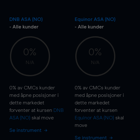
DNB ASA (NO)
Equinor ASA (NO)
- Alle kunder
- Alle kunder
0%
0%
N/A
N/A
0%
av CMCs kunder
0%
av CMCs kunder
med åpne posisjoner i
med åpne posisjoner i
dette markedet
dette markedet
forventer at kursen
DNB
forventer at kursen
ASA (NO)
skal
move
Equinor ASA (NO)
skal
move
Se instrument
Se instrument