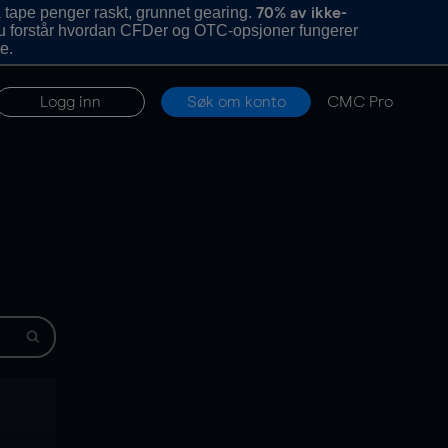
 tape penger raskt, grunnet gearing.
70% av ikke-
u forstår hvordan CFDer og OTC-opsjoner fungerer
e.
Logg inn
Søk om konto
CMC Pro