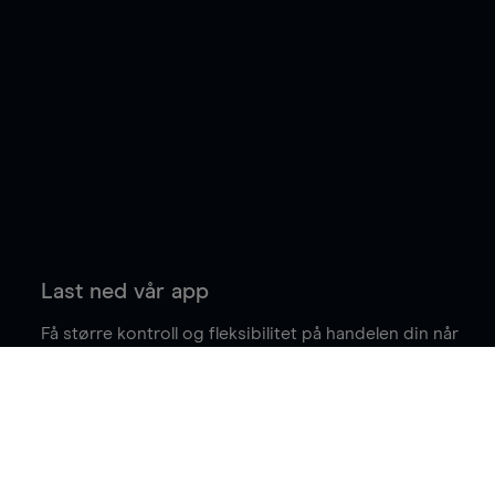
Last ned vår app
Få større kontroll og fleksibilitet på handelen din når
du er på farten.