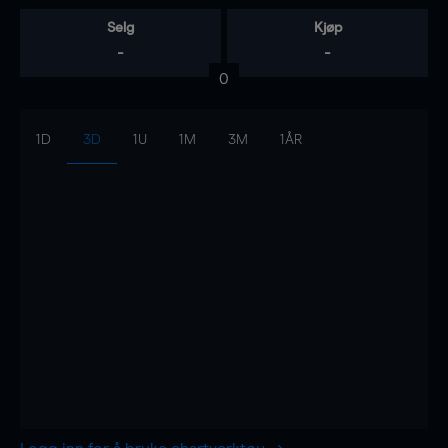
Selg
Kjøp
-
-
0
1D
3D
1U
1M
3M
1ÅR