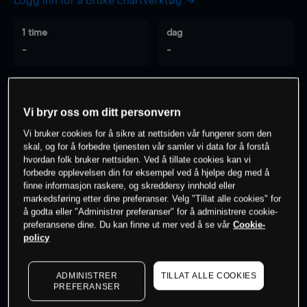
Logg inn for å bruke chartverktøy
1 time
dag
-
-
7 dager
30 dager
-
-
Vi bryr oss om ditt personvern
Vi bruker cookies for å sikre at nettsiden vår fungerer som den
skal, og for å forbedre tjenesten vår samler vi data for å forstå
hvordan folk bruker nettsiden. Ved å tillate cookies kan vi
0
% av kunder er
på dette instrumentet
forbedre opplevelsen din for eksempel ved å hjelpe deg med å
finne informasjon raskere, og skreddersy innhold eller
markedsføring etter dine preferanser. Velg "Tillat alle cookies" for
Søk om konto
å godta eller "Administrer preferanser" for å administrere cookie-
preferansene dine. Du kan finne ut mer ved å se vår
Cookie-
policy
ADMINISTRER
TILLAT ALLE COOKIES
PREFERANSER
Kursene er veiledende.
Log in
to see latest market data