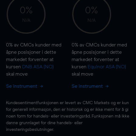
0%
0%
N/A
N/A
0%
av CMCs kunder med
0%
av CMCs kunder med
åpne posisjoner i dette
åpne posisjoner i dette
markedet forventer at
markedet forventer at
kursen
DNB ASA (NO)
kursen
Equinor ASA (NO)
skal
move
skal
move
Se instrument
Se instrument
Kundesentimentfunksjonen er levert av CMC Markets og er kun
for generell informasjon, den er historisk og er ikke ment for å gi
noen form for handels- eller investeringsråd. Funksjonen må ikke
danne grunnlaget for dine handels- eller
investeringsbeslutninger.