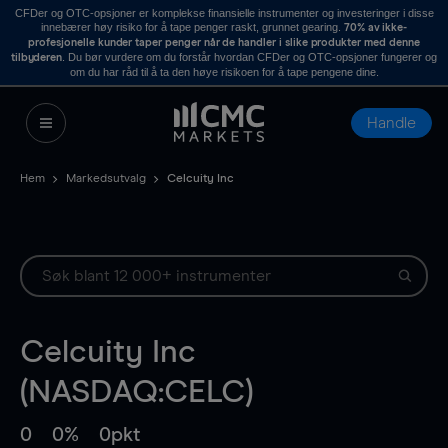
CFDer og OTC-opsjoner er komplekse finansielle instrumenter og investeringer i disse
innebærer høy risiko for å tape penger raskt, grunnet gearing.
70% av ikke-
profesjonelle kunder taper penger når de handler i slike produkter med denne
. Du bør vurdere om du forstår hvordan CFDer og OTC-opsjoner fungerer og
tilbyderen
om du har råd til å ta den høye risikoen for å tape pengene dine.
Handle
Hem
Markedsutvalg
Celcuity Inc
Celcuity Inc
(NASDAQ:CELC)
0
0%
0pkt