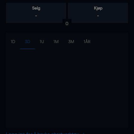
Selg
Kjøp
-
-
0
1D
3D
1U
1M
3M
1ÅR