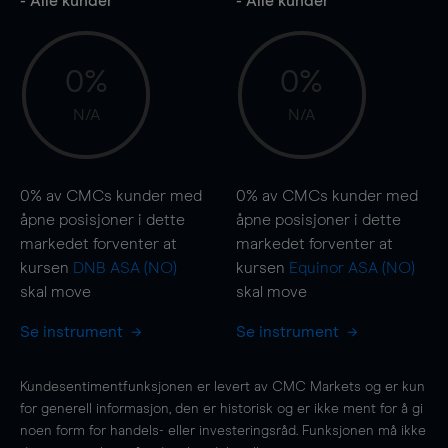
- Alle kunder
- Alle kunder
0%
0%
N/A
N/A
0%
av CMCs kunder med
0%
av CMCs kunder med
åpne posisjoner i dette
åpne posisjoner i dette
markedet forventer at
markedet forventer at
kursen
DNB ASA (NO)
kursen
Equinor ASA (NO)
skal
move
skal
move
Se instrument
Se instrument
Kundesentimentfunksjonen er levert av CMC Markets og er kun
for generell informasjon, den er historisk og er ikke ment for å gi
noen form for handels- eller investeringsråd. Funksjonen må ikke