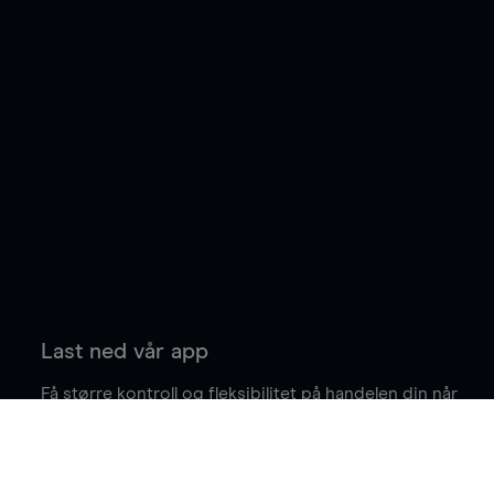
Last ned vår app
Få større kontroll og fleksibilitet på handelen din når
du er på farten.