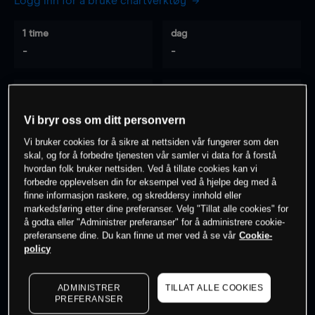
Logg inn for å bruke chartverktøy
1 time
dag
-
-
7 dager
30 dager
-
-
Vi bryr oss om ditt personvern
Vi bruker cookies for å sikre at nettsiden vår fungerer som den
skal, og for å forbedre tjenesten vår samler vi data for å forstå
hvordan folk bruker nettsiden. Ved å tillate cookies kan vi
0
% av kunder er
på dette instrumentet
forbedre opplevelsen din for eksempel ved å hjelpe deg med å
finne informasjon raskere, og skreddersy innhold eller
markedsføring etter dine preferanser. Velg "Tillat alle cookies" for
Søk om konto
å godta eller "Administrer preferanser" for å administrere cookie-
preferansene dine. Du kan finne ut mer ved å se vår
Cookie-
policy
ADMINISTRER
TILLAT ALLE COOKIES
PREFERANSER
Kursene er veiledende.
Log in
to see latest market data