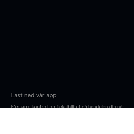
Last ned vår app
Få større kontroll og fleksibilitet på handelen din når
du er på farten.