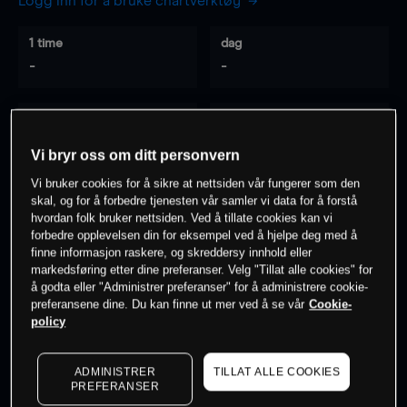
Logg inn for å bruke chartverktøy
1 time
dag
-
-
7 dager
30 dager
-
-
Vi bryr oss om ditt personvern
Vi bruker cookies for å sikre at nettsiden vår fungerer som den
skal, og for å forbedre tjenesten vår samler vi data for å forstå
hvordan folk bruker nettsiden. Ved å tillate cookies kan vi
0
% av kunder er
på dette instrumentet
forbedre opplevelsen din for eksempel ved å hjelpe deg med å
finne informasjon raskere, og skreddersy innhold eller
markedsføring etter dine preferanser. Velg "Tillat alle cookies" for
Søk om konto
å godta eller "Administrer preferanser" for å administrere cookie-
preferansene dine. Du kan finne ut mer ved å se vår
Cookie-
policy
ADMINISTRER
TILLAT ALLE COOKIES
PREFERANSER
Kursene er veiledende.
Log in
to see latest market data