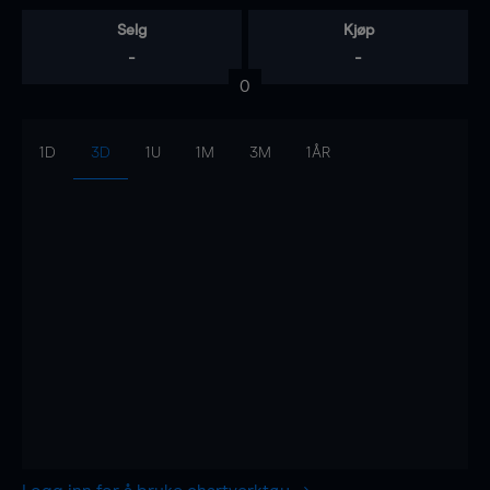
Selg
Kjøp
-
-
0
1D
3D
1U
1M
3M
1ÅR