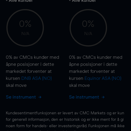
- Alle kunder
- Alle kunder
0%
0%
N/A
N/A
0%
av CMCs kunder med
0%
av CMCs kunder med
åpne posisjoner i dette
åpne posisjoner i dette
markedet forventer at
markedet forventer at
kursen
DNB ASA (NO)
kursen
Equinor ASA (NO)
skal
move
skal
move
Se instrument
Se instrument
Kundesentimentfunksjonen er levert av CMC Markets og er kun
for generell informasjon, den er historisk og er ikke ment for å gi
noen form for handels- eller investeringsråd. Funksjonen må ikke