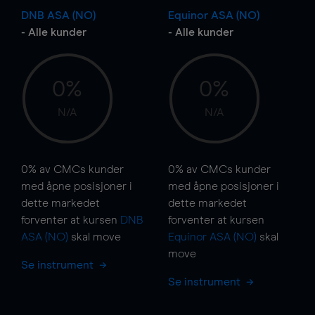
DNB ASA (NO)
Equinor ASA (NO)
- Alle kunder
- Alle kunder
0%
0%
N/A
N/A
0%
av CMCs kunder
0%
av CMCs kunder
med åpne posisjoner i
med åpne posisjoner i
dette markedet
dette markedet
forventer at kursen
DNB
forventer at kursen
ASA (NO)
skal
move
Equinor ASA (NO)
skal
move
Se instrument
Se instrument