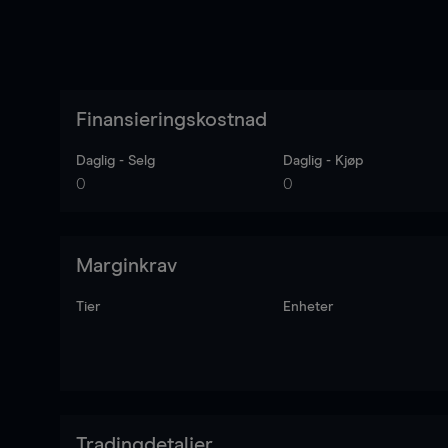
Finansieringskostnad
Daglig - Selg
Daglig - Kjøp
0
0
Marginkrav
Tier
Enheter
Tradingdetaljer