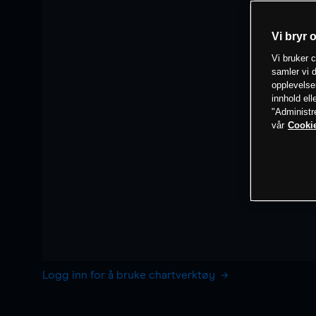
Vi bryr 
Vi bruker c
samler vi d
opplevelse
innhold ell
"Administr
vår
Cookie
Logg inn for å bruke chartverktøy