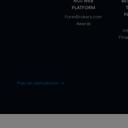
NO.1 WEB
BE
PLATFORM
P
ForexBrokers.com
Awards
In
Fina
Prøv en demokonto