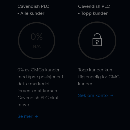
Cavendish PLC
Cavendish PLC
- Alle kunder
- Topp kunder
0%
N/A
0%
av CMCs kunder
Topp kunder kun
med åpne posisjoner i
tilgjengelig for CMC
dette markedet
kunder.
forventer at kursen
Søk om konto
Cavendish PLC skal
move
Se mer