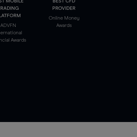
ST MOBILE
BEST CFD
TRADING
PROVIDER
LATFORM
Online Money
ADVFN
Awards
ternational
ncial Awards