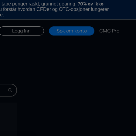
 tape penger raskt, grunnet gearing.
70% av ikke-
u forstår hvordan CFDer og OTC-opsjoner fungerer
e.
Logg inn
Søk om konto
CMC Pro