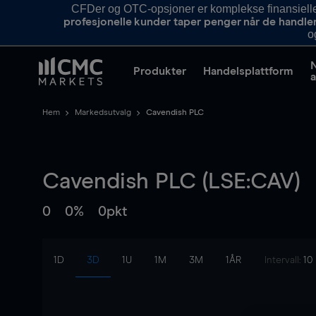
CFDer og OTC-opsjoner er komplekse finansielle i
profesjonelle kunder taper penger når de handle
o
Produkter
Handelsplattform
a
Hem
Markedsutvalg
Cavendish PLC
Cavendish PLC (LSE:CAV)
0
0%
0pkt
1D
3D
1U
1M
3M
1ÅR
Intervall:
10