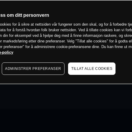
oss om ditt personvern
ookies for å sikre at nettsiden vår fungerer som den skal, og for å forbedre tj
ata for å forstå hvordan folk bruker nettsiden. Ved å tillate cookies kan vi for
n din for eksempel ved å hjelpe deg med å finne informasjon raskere, og skr
er markedsføring etter dine preferanser. Velg "Tillat alle cookies" for å godta el
er preferanser" for å administrere cookie-preferansene dine. Du kan finne ut 
-policy
ADMINISTRER PREFERANSER
TILLAT ALLE COOKIES