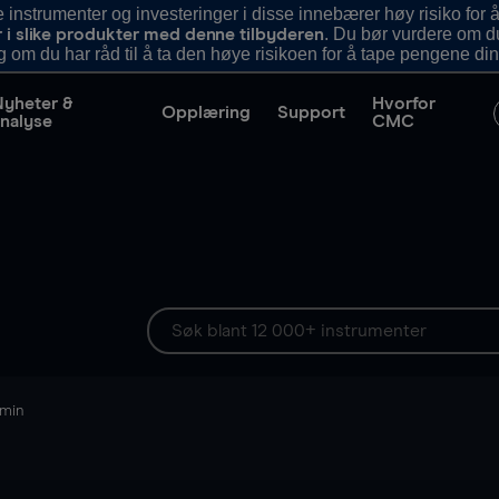
nstrumenter og investeringer i disse innebærer høy risiko for å
. Du bør vurdere om d
r i slike produkter med denne tilbyderen
g om du har råd til å ta den høye risikoen for å tape pengene din
Nyheter &
Hvorfor
Opplæring
Support
nalyse
CMC
 min