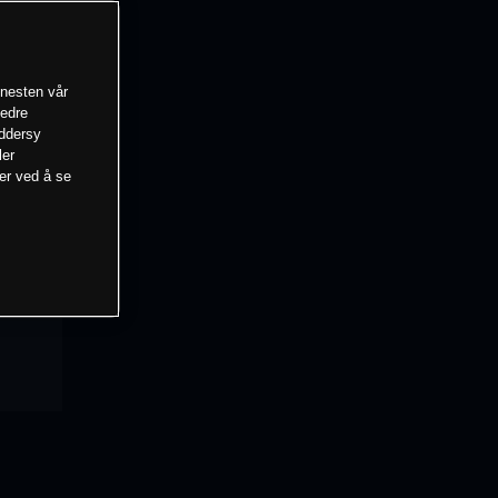
enesten vår
bedre
eddersy
ler
mer ved å se