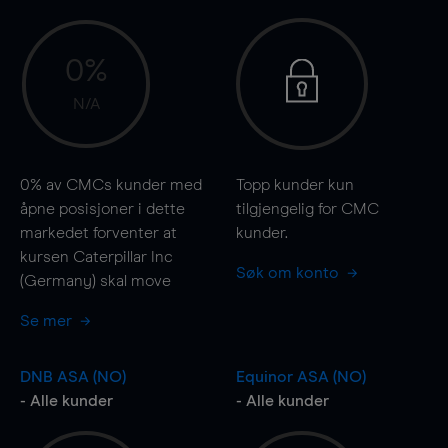
0%
N/A
0%
av CMCs kunder med
Topp kunder kun
åpne posisjoner i dette
tilgjengelig for CMC
markedet forventer at
kunder.
kursen Caterpillar Inc
Søk om konto
(Germany) skal
move
Se mer
DNB ASA (NO)
Equinor ASA (NO)
- Alle kunder
- Alle kunder