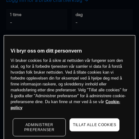
Logg inn for å bruke chartverktøy
1 time
dag
-
-
7 dager
30 dager
-
-
Vi bryr oss om ditt personvern
Vi bruker cookies for å sikre at nettsiden vår fungerer som den
skal, og for å forbedre tjenesten vår samler vi data for å forstå
hvordan folk bruker nettsiden. Ved å tillate cookies kan vi
0
% av kunder er
på dette instrumentet
forbedre opplevelsen din for eksempel ved å hjelpe deg med å
finne informasjon raskere, og skreddersy innhold eller
markedsføring etter dine preferanser. Velg "Tillat alle cookies" for
Søk om konto
å godta eller "Administrer preferanser" for å administrere cookie-
preferansene dine. Du kan finne ut mer ved å se vår
Cookie-
policy
ADMINISTRER
TILLAT ALLE COOKIES
PREFERANSER
Kursene er veiledende.
Log in
to see latest market data