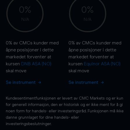
0%
0%
N/A
N/A
0%
av CMCs kunder med
0%
av CMCs kunder med
åpne posisjoner i dette
åpne posisjoner i dette
markedet forventer at
markedet forventer at
kursen
DNB ASA (NO)
kursen
Equinor ASA (NO)
skal
move
skal
move
Se instrument
Se instrument
Kundesentimentfunksjonen er levert av CMC Markets og er kun
for generell informasjon, den er historisk og er ikke ment for å gi
noen form for handels- eller investeringsråd. Funksjonen må ikke
danne grunnlaget for dine handels- eller
investeringsbeslutninger.