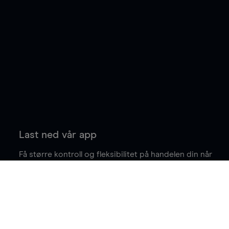
Last ned vår app
Få større kontroll og fleksibilitet på handelen din når
du er på farten.