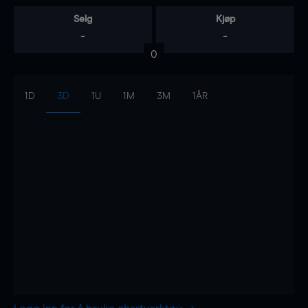
Selg
Kjøp
-
-
0
1D
3D
1U
1M
3M
1ÅR