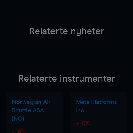
Relaterte nyheter
Relaterte instrumenter
Norwegian Air
Meta Platforms
Shuttle ASA
Inc
(NO)
0%
0%