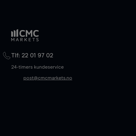
stenge handelen til den kursen du spesifiserte
alle handler i samme retning, sikrer vi oss i det
uavhengig av markedsvolatilitet eller «gapping».
underliggende markedet for å beskytte vår
Dersom GSLOen ikke utløses refunderer vi 100%
risikoeksponering.
av den opprinnelige premien.
Du kan også rullere forwardposisjoner fremover
for å holde en handel åpen utover utløpsdatoen.
Når du rullerer en forwardposisjon til neste
Tlf: 22 01 97 02
kontrakt, realiseres gevinsten eller tapet ditt, og
24-timers kundeservice
du går inn i den nye handelen til midtkurs, og
sparer 50% av spreadkostnaden.
Les mer
post@cmcmarkets.no