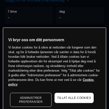
Logg inn for å bruke chartverktøy
1 time
dag
-
-
7 dager
30 dager
-
-
Vi bryr oss om ditt personvern
Vi bruker cookies for å sikre at nettsiden vår fungerer som den
skal, og for å forbedre tjenesten vår samler vi data for å forstå
hvordan folk bruker nettsiden. Ved å tillate cookies kan vi
0
% av kunder er
på dette instrumentet
forbedre opplevelsen din for eksempel ved å hjelpe deg med å
finne informasjon raskere, og skreddersy innhold eller
markedsføring etter dine preferanser. Velg "Tillat alle cookies" for
Søk om konto
å godta eller "Administrer preferanser" for å administrere cookie-
preferansene dine. Du kan finne ut mer ved å se vår
Cookie-
policy
ADMINISTRER
TILLAT ALLE COOKIES
PREFERANSER
Kursene er veiledende.
Log in
to see latest market data