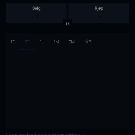
Selg
Kjøp
-
-
0
1D
3D
1U
1M
3M
1ÅR