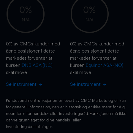
0%
0%
N/A
N/A
0%
av CMCs kunder med
0%
av CMCs kunder med
åpne posisjoner i dette
åpne posisjoner i dette
markedet forventer at
markedet forventer at
kursen
DNB ASA (NO)
kursen
Equinor ASA (NO)
skal
move
skal
move
Se instrument
Se instrument
Kundesentimentfunksjonen er levert av CMC Markets og er kun
for generell informasjon, den er historisk og er ikke ment for å gi
noen form for handels- eller investeringsråd. Funksjonen må ikke
danne grunnlaget for dine handels- eller
investeringsbeslutninger.