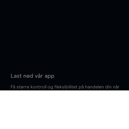
Last ned vår app
Få større kontroll og fleksibilitet på handelen din når
du er på farten.