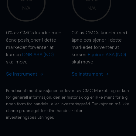
N/A
N/A
0%
av CMCs kunder med
0%
av CMCs kunder med
åpne posisjoner i dette
åpne posisjoner i dette
markedet forventer at
markedet forventer at
kursen
DNB ASA (NO)
kursen
Equinor ASA (NO)
skal
move
skal
move
Se instrument
Se instrument
Kundesentimentfunksjonen er levert av CMC Markets og er kun
for generell informasjon, den er historisk og er ikke ment for å gi
noen form for handels- eller investeringsråd. Funksjonen må ikke
danne grunnlaget for dine handels- eller
investeringsbeslutninger.