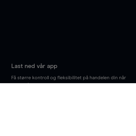
Last ned vår app
Få større kontroll og fleksibilitet på handelen din når
du er på farten.