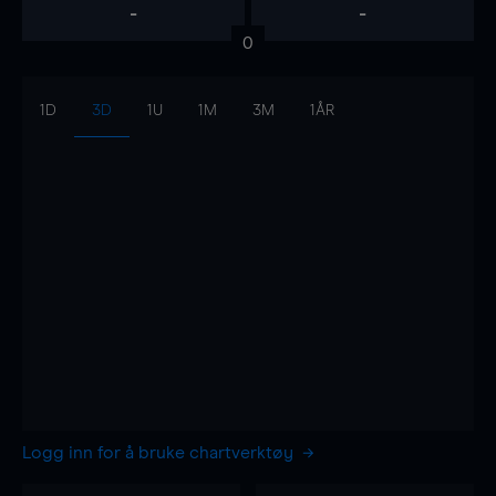
-
-
0
1D
3D
1U
1M
3M
1ÅR
Logg inn for å bruke chartverktøy