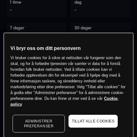
1 time
dag
-
-
7 dager
30 dager
-
-
Vi bryr oss om ditt personvern
Vi bruker cookies for å sikre at nettsiden vår fungerer som den
0
% av kunder er
på dette instrumentet
skal, og for å forbedre tjenesten vår samler vi data for å forstå
hvordan folk bruker nettsiden. Ved å tillate cookies kan vi
forbedre opplevelsen din for eksempel ved å hjelpe deg med å
finne informasjon raskere, og skreddersy innhold eller
Søk om konto
markedsføring etter dine preferanser. Velg "Tillat alle cookies" for
å godta eller "Administrer preferanser" for å administrere cookie-
preferansene dine. Du kan finne ut mer ved å se vår
Cookie-
policy
ADMINISTRER
TILLAT ALLE COOKIES
Kursene er veiledende.
Log in
to see latest market data
PREFERANSER