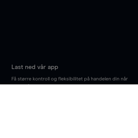
Last ned vår app
Få større kontroll og fleksibilitet på handelen din når
du er på farten.