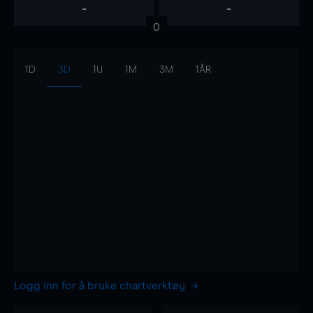
-
-
0
1D
3D
1U
1M
3M
1ÅR
Logg inn for å bruke chartverktøy