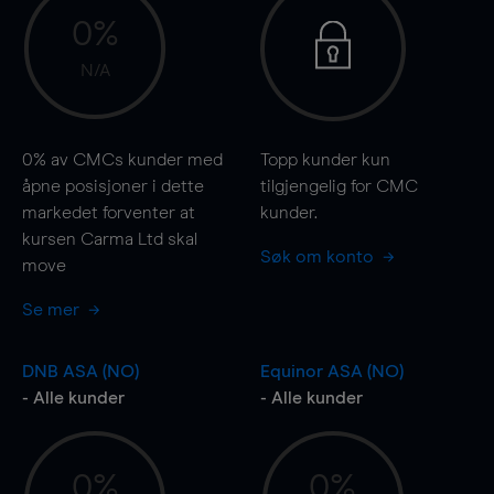
0%
N/A
0%
av CMCs kunder med
Topp kunder kun
åpne posisjoner i dette
tilgjengelig for CMC
markedet forventer at
kunder.
kursen Carma Ltd skal
Søk om konto
move
Se mer
DNB ASA (NO)
Equinor ASA (NO)
- Alle kunder
- Alle kunder
0%
0%