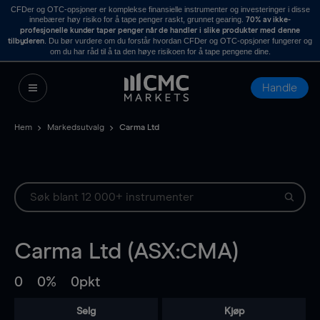
CFDer og OTC-opsjoner er komplekse finansielle instrumenter og investeringer i disse
innebærer høy risiko for å tape penger raskt, grunnet gearing.
70% av ikke-
profesjonelle kunder taper penger når de handler i slike produkter med denne
. Du bør vurdere om du forstår hvordan CFDer og OTC-opsjoner fungerer og
tilbyderen
om du har råd til å ta den høye risikoen for å tape pengene dine.
Handle
Hem
Markedsutvalg
Carma Ltd
Carma Ltd (ASX:CMA)
0
0%
0pkt
Selg
Kjøp