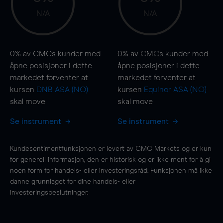
N/A
N/A
0%
av CMCs kunder med
0%
av CMCs kunder med
åpne posisjoner i dette
åpne posisjoner i dette
markedet forventer at
markedet forventer at
kursen
DNB ASA (NO)
kursen
Equinor ASA (NO)
skal
move
skal
move
Se instrument
Se instrument
Kundesentimentfunksjonen er levert av CMC Markets og er kun
for generell informasjon, den er historisk og er ikke ment for å gi
noen form for handels- eller investeringsråd. Funksjonen må ikke
danne grunnlaget for dine handels- eller
investeringsbeslutninger.