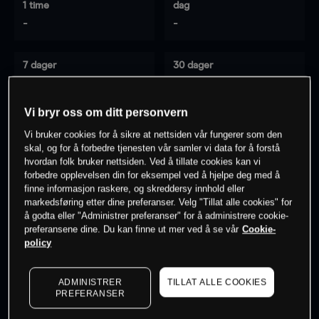
1 time
dag
-
-
7 dager
30 dager
-
-
Vi bryr oss om ditt personvern
Vi bruker cookies for å sikre at nettsiden vår fungerer som den
0
% av kunder er
på dette instrumentet
skal, og for å forbedre tjenesten vår samler vi data for å forstå
hvordan folk bruker nettsiden. Ved å tillate cookies kan vi
forbedre opplevelsen din for eksempel ved å hjelpe deg med å
finne informasjon raskere, og skreddersy innhold eller
Søk om konto
markedsføring etter dine preferanser. Velg "Tillat alle cookies" for
å godta eller "Administrer preferanser" for å administrere cookie-
preferansene dine. Du kan finne ut mer ved å se vår
Cookie-
policy
ADMINISTRER
TILLAT ALLE COOKIES
Kursene er veiledende.
Log in
to see latest market data
PREFERANSER