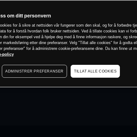
oss om ditt personvern
ookies for å sikre at nettsiden vår fungerer som den skal, og for å forbedre tj
ata for å forstå hvordan folk bruker nettsiden. Ved å tillate cookies kan vi for
n din for eksempel ved å hjelpe deg med å finne informasjon raskere, og skr
er markedsføring etter dine preferanser. Velg "Tillat alle cookies" for å godta el
er preferanser" for å administrere cookie-preferansene dine. Du kan finne ut 
-policy
ADMINISTRER PREFERANSER
TILLAT ALLE COOKIES