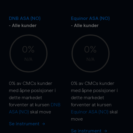
DNB ASA (NO)
Equinor ASA (NO)
- Alle kunder
- Alle kunder
0%
0%
N/A
N/A
0%
av CMCs kunder
0%
av CMCs kunder
med åpne posisjoner i
med åpne posisjoner i
dette markedet
dette markedet
forventer at kursen
DNB
forventer at kursen
ASA (NO)
skal
move
Equinor ASA (NO)
skal
move
Se instrument
Se instrument