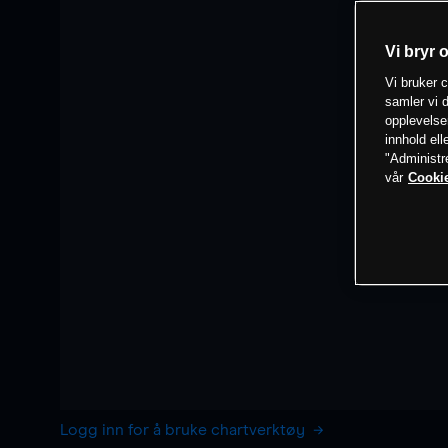
Vi bryr 
Vi bruker c
samler vi d
opplevelse
innhold ell
"Administr
vår
Cookie
Logg inn for å bruke chartverktøy