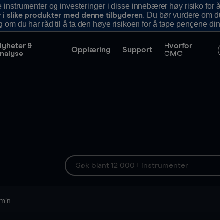
nstrumenter og investeringer i disse innebærer høy risiko for å
. Du bør vurdere om d
r i slike produkter med denne tilbyderen
g om du har råd til å ta den høye risikoen for å tape pengene din
Nyheter &
Hvorfor
Opplæring
Support
nalyse
CMC
 min