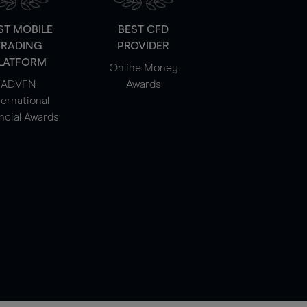
ST MOBILE
BEST CFD
TRADING
PROVIDER
LATFORM
Online Money
ADVFN
Awards
ternational
ncial Awards