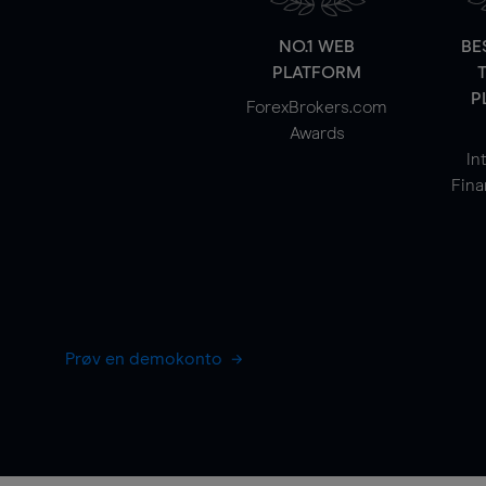
NO.1 WEB
BE
PLATFORM
P
ForexBrokers.com
Awards
In
Fina
Prøv en demokonto