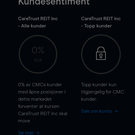
Kundesentiment
CareTrust REIT Inc
CareTrust REIT Inc
- Alle kunder
- Topp kunder
0%
N/A
0%
av CMCs kunder
Topp kunder kun
med åpne posisjoner i
tilgjengelig for CMC
dette markedet
kunder.
forventer at kursen
Søk om konto
CareTrust REIT Inc skal
move
Se mer