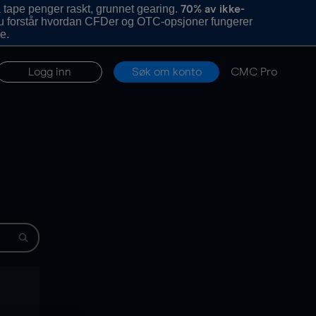
 tape penger raskt, grunnet gearing.
70% av ikke-
u forstår hvordan CFDer og OTC-opsjoner fungerer
e.
Logg inn
Søk om konto
CMC Pro