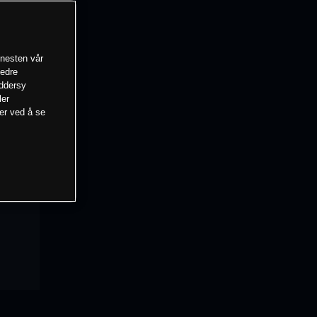
enesten vår
bedre
eddersy
ler
mer ved å se