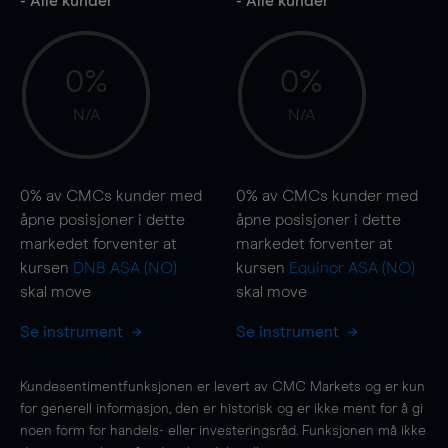
- Alle kunder
- Alle kunder
0%
0%
N/A
N/A
0%
av CMCs kunder med
0%
av CMCs kunder med
åpne posisjoner i dette
åpne posisjoner i dette
markedet forventer at
markedet forventer at
kursen
DNB ASA (NO)
kursen
Equinor ASA (NO)
skal
move
skal
move
Se instrument
Se instrument
Kundesentimentfunksjonen er levert av CMC Markets og er kun
for generell informasjon, den er historisk og er ikke ment for å gi
noen form for handels- eller investeringsråd. Funksjonen må ikke