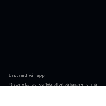
Last ned vår app
Få større kontroll og fleksibilitet på handelen din når
du er på farten.