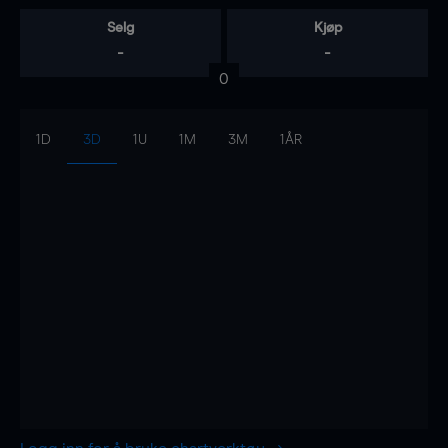
Selg
Kjøp
-
-
0
1D
3D
1U
1M
3M
1ÅR