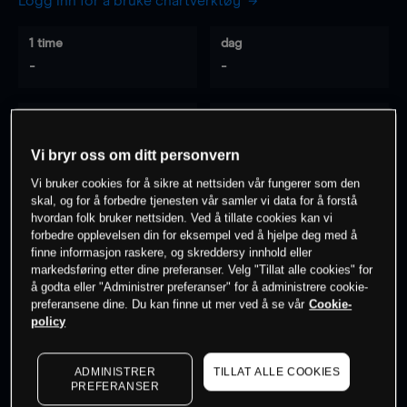
Logg inn for å bruke chartverktøy
1 time
dag
-
-
7 dager
30 dager
-
-
Vi bryr oss om ditt personvern
Vi bruker cookies for å sikre at nettsiden vår fungerer som den
skal, og for å forbedre tjenesten vår samler vi data for å forstå
hvordan folk bruker nettsiden. Ved å tillate cookies kan vi
0
% av kunder er
på dette instrumentet
forbedre opplevelsen din for eksempel ved å hjelpe deg med å
finne informasjon raskere, og skreddersy innhold eller
markedsføring etter dine preferanser. Velg "Tillat alle cookies" for
Søk om konto
å godta eller "Administrer preferanser" for å administrere cookie-
preferansene dine. Du kan finne ut mer ved å se vår
Cookie-
policy
ADMINISTRER
TILLAT ALLE COOKIES
PREFERANSER
Kursene er veiledende.
Log in
to see latest market data