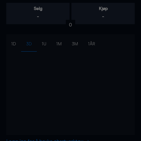
Selg
Kjøp
-
-
0
1D
3D
1U
1M
3M
1ÅR