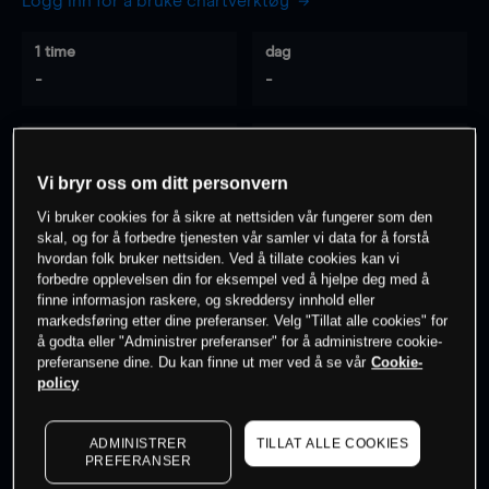
Logg inn for å bruke chartverktøy
1 time
dag
-
-
7 dager
30 dager
-
-
Vi bryr oss om ditt personvern
Vi bruker cookies for å sikre at nettsiden vår fungerer som den
skal, og for å forbedre tjenesten vår samler vi data for å forstå
hvordan folk bruker nettsiden. Ved å tillate cookies kan vi
0
% av kunder er
på dette instrumentet
forbedre opplevelsen din for eksempel ved å hjelpe deg med å
finne informasjon raskere, og skreddersy innhold eller
markedsføring etter dine preferanser. Velg "Tillat alle cookies" for
Søk om konto
å godta eller "Administrer preferanser" for å administrere cookie-
preferansene dine. Du kan finne ut mer ved å se vår
Cookie-
policy
ADMINISTRER
TILLAT ALLE COOKIES
PREFERANSER
Kursene er veiledende.
Log in
to see latest market data