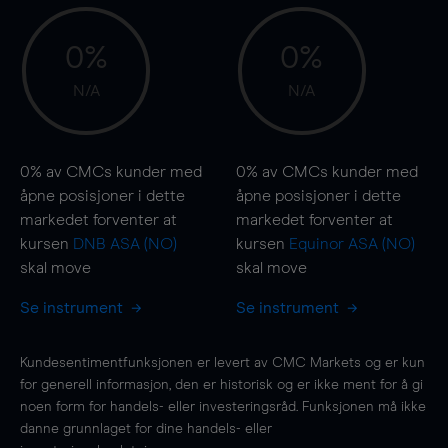
0%
0%
N/A
N/A
0%
av CMCs kunder med
0%
av CMCs kunder med
åpne posisjoner i dette
åpne posisjoner i dette
markedet forventer at
markedet forventer at
kursen
DNB ASA (NO)
kursen
Equinor ASA (NO)
skal
move
skal
move
Se instrument
Se instrument
Kundesentimentfunksjonen er levert av CMC Markets og er kun
for generell informasjon, den er historisk og er ikke ment for å gi
noen form for handels- eller investeringsråd. Funksjonen må ikke
danne grunnlaget for dine handels- eller