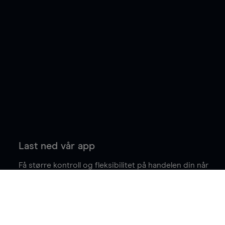
Last ned vår app
Få større kontroll og fleksibilitet på handelen din når
du er på farten.