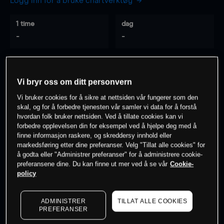
Logg inn for å bruke chartverktøy
1 time
dag
-
-
7 dager
30 dager
-
-
Vi bryr oss om ditt personvern
Vi bruker cookies for å sikre at nettsiden vår fungerer som den
skal, og for å forbedre tjenesten vår samler vi data for å forstå
hvordan folk bruker nettsiden. Ved å tillate cookies kan vi
0
% av kunder er
på dette instrumentet
forbedre opplevelsen din for eksempel ved å hjelpe deg med å
finne informasjon raskere, og skreddersy innhold eller
markedsføring etter dine preferanser. Velg "Tillat alle cookies" for
Søk om konto
å godta eller "Administrer preferanser" for å administrere cookie-
preferansene dine. Du kan finne ut mer ved å se vår
Cookie-
policy
ADMINISTRER
TILLAT ALLE COOKIES
PREFERANSER
Kursene er veiledende.
Log in
to see latest market data