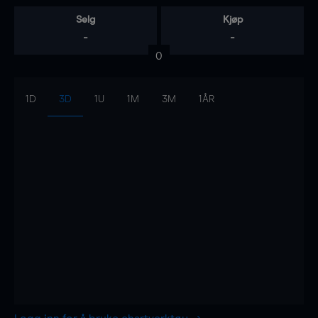
Selg
Kjøp
-
-
0
1D
3D
1U
1M
3M
1ÅR