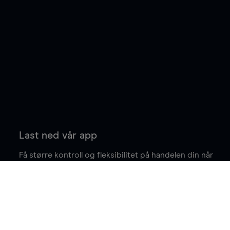
Last ned vår app
Få større kontroll og fleksibilitet på handelen din når
du er på farten.