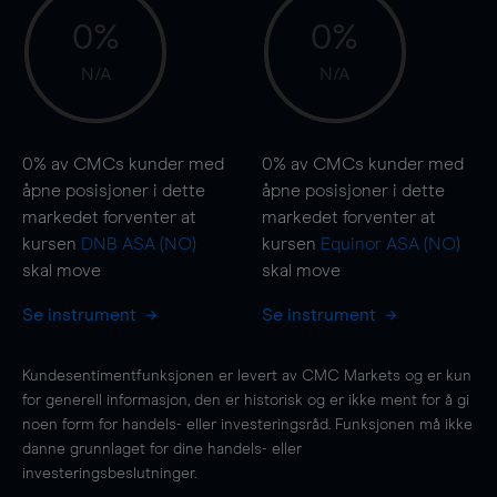
0%
0%
N/A
N/A
0%
av CMCs kunder med
0%
av CMCs kunder med
åpne posisjoner i dette
åpne posisjoner i dette
markedet forventer at
markedet forventer at
kursen
DNB ASA (NO)
kursen
Equinor ASA (NO)
skal
move
skal
move
Se instrument
Se instrument
Kundesentimentfunksjonen er levert av CMC Markets og er kun
for generell informasjon, den er historisk og er ikke ment for å gi
noen form for handels- eller investeringsråd. Funksjonen må ikke
danne grunnlaget for dine handels- eller
investeringsbeslutninger.