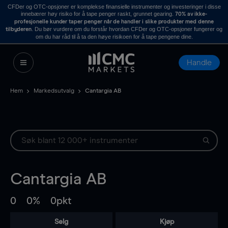
CFDer og OTC-opsjoner er komplekse finansielle instrumenter og investeringer i disse
innebærer høy risiko for å tape penger raskt, grunnet gearing.
70% av ikke-
profesjonelle kunder taper penger når de handler i slike produkter med denne
. Du bør vurdere om du forstår hvordan CFDer og OTC-opsjoner fungerer og
tilbyderen
om du har råd til å ta den høye risikoen for å tape pengene dine.
Handle
Hem
Markedsutvalg
Cantargia AB
Cantargia AB
0
0%
0pkt
Selg
Kjøp