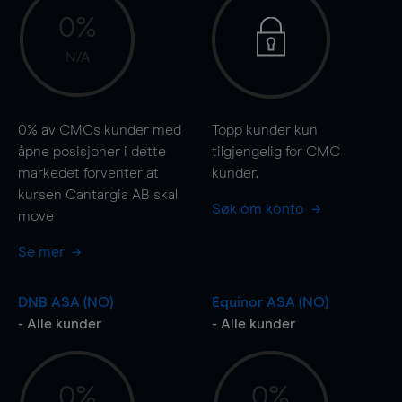
0%
N/A
0%
av CMCs kunder med
Topp kunder kun
åpne posisjoner i dette
tilgjengelig for CMC
markedet forventer at
kunder.
kursen Cantargia AB skal
Søk om konto
move
Se mer
DNB ASA (NO)
Equinor ASA (NO)
- Alle kunder
- Alle kunder
0%
0%