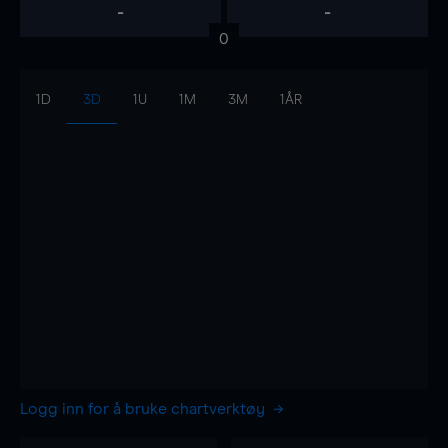
-
-
0
1D
3D
1U
1M
3M
1ÅR
Logg inn for å bruke chartverktøy