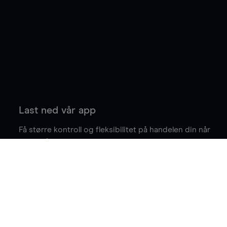
Last ned vår app
Få større kontroll og fleksibilitet på handelen din når
du er på farten.