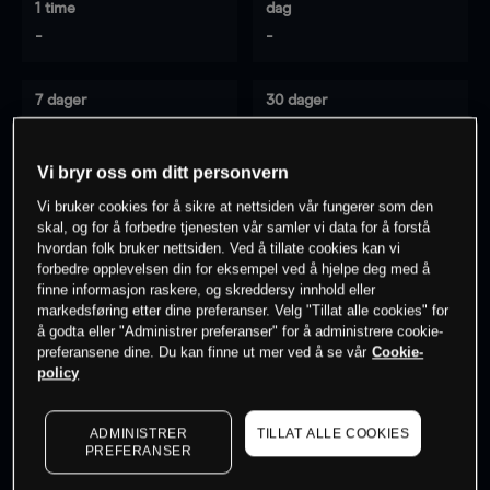
1 time
dag
-
-
7 dager
30 dager
-
-
Vi bryr oss om ditt personvern
Vi bruker cookies for å sikre at nettsiden vår fungerer som den
0
% av kunder er
på dette instrumentet
skal, og for å forbedre tjenesten vår samler vi data for å forstå
hvordan folk bruker nettsiden. Ved å tillate cookies kan vi
forbedre opplevelsen din for eksempel ved å hjelpe deg med å
finne informasjon raskere, og skreddersy innhold eller
Søk om konto
markedsføring etter dine preferanser. Velg "Tillat alle cookies" for
å godta eller "Administrer preferanser" for å administrere cookie-
preferansene dine. Du kan finne ut mer ved å se vår
Cookie-
policy
ADMINISTRER
TILLAT ALLE COOKIES
Kursene er veiledende.
Log in
to see latest market data
PREFERANSER