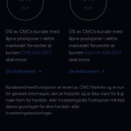
N/A
N/A
0%
av CMCs kunder med
0%
av CMCs kunder med
åpne posisjoner i dette
åpne posisjoner i dette
markedet forventer at
markedet forventer at
kursen
DNB ASA (NO)
kursen
Equinor ASA (NO)
skal
move
skal
move
Se instrument
Se instrument
Kundesentimentfunksjonen er levert av CMC Markets og er kun
for generell informasjon, den er historisk og er ikke ment for å gi
noen form for handels- eller investeringsråd. Funksjonen må ikke
danne grunnlaget for dine handels- eller
investeringsbeslutninger.