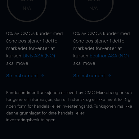
N/A
N/A
0%
av CMCs kunder med
0%
av CMCs kunder med
åpne posisjoner i dette
åpne posisjoner i dette
markedet forventer at
markedet forventer at
kursen
DNB ASA (NO)
kursen
Equinor ASA (NO)
skal
move
skal
move
Se instrument
Se instrument
Kundesentimentfunksjonen er levert av CMC Markets og er kun
for generell informasjon, den er historisk og er ikke ment for å gi
noen form for handels- eller investeringsråd. Funksjonen må ikke
danne grunnlaget for dine handels- eller
investeringsbeslutninger.