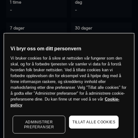
1 time
dag
-
-
7 dager
30 dager
-
-
Vi bryr oss om ditt personvern
Vi bruker cookies for å sikre at nettsiden vår fungerer som den
0
% av kunder er
på dette instrumentet
skal, og for å forbedre tjenesten vår samler vi data for å forstå
hvordan folk bruker nettsiden. Ved å tillate cookies kan vi
forbedre opplevelsen din for eksempel ved å hjelpe deg med å
finne informasjon raskere, og skreddersy innhold eller
Søk om konto
markedsføring etter dine preferanser. Velg "Tillat alle cookies" for
å godta eller "Administrer preferanser" for å administrere cookie-
preferansene dine. Du kan finne ut mer ved å se vår
Cookie-
policy
ADMINISTRER
TILLAT ALLE COOKIES
Kursene er veiledende.
Log in
to see latest market data
PREFERANSER