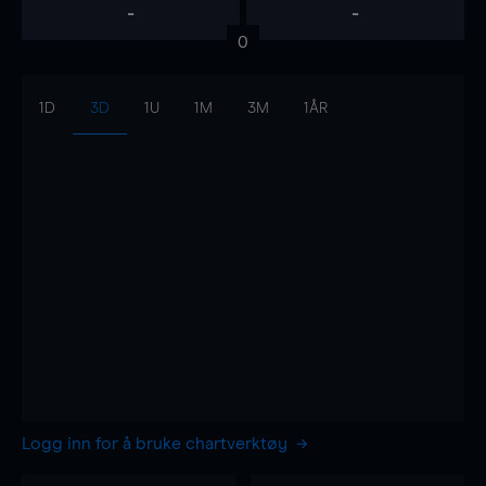
-
-
0
1D
3D
1U
1M
3M
1ÅR
Logg inn for å bruke chartverktøy