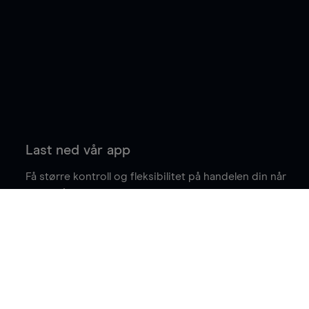
Last ned vår app
Få større kontroll og fleksibilitet på handelen din når
du er på farten.