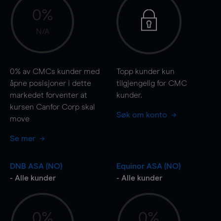
0%
N/A
0%
av CMCs kunder med
Topp kunder kun
åpne posisjoner i dette
tilgjengelig for CMC
markedet forventer at
kunder.
kursen Canfor Corp skal
Søk om konto
move
Se mer
DNB ASA (NO)
Equinor ASA (NO)
- Alle kunder
- Alle kunder
0%
0%