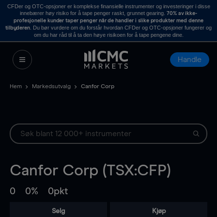
CFDer og OTC-opsjoner er komplekse finansielle instrumenter og investeringer i disse
innebærer høy risiko for å tape penger raskt, grunnet gearing.
70% av ikke-
profesjonelle kunder taper penger når de handler i slike produkter med denne
. Du bør vurdere om du forstår hvordan CFDer og OTC-opsjoner fungerer og
tilbyderen
om du har råd til å ta den høye risikoen for å tape pengene dine.
Handle
Hem
Markedsutvalg
Canfor Corp
Canfor Corp (TSX:CFP)
0
0%
0pkt
Selg
Kjøp