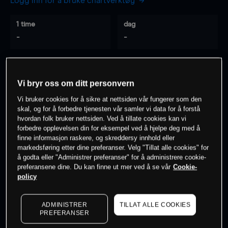
Logg inn for å bruke chartverktøy
1 time
dag
-
-
7 dager
30 dager
-
-
Vi bryr oss om ditt personvern
Vi bruker cookies for å sikre at nettsiden vår fungerer som den
skal, og for å forbedre tjenesten vår samler vi data for å forstå
hvordan folk bruker nettsiden. Ved å tillate cookies kan vi
0
% av kunder er
på dette instrumentet
forbedre opplevelsen din for eksempel ved å hjelpe deg med å
finne informasjon raskere, og skreddersy innhold eller
markedsføring etter dine preferanser. Velg "Tillat alle cookies" for
Søk om konto
å godta eller "Administrer preferanser" for å administrere cookie-
preferansene dine. Du kan finne ut mer ved å se vår
Cookie-
policy
ADMINISTRER
TILLAT ALLE COOKIES
PREFERANSER
Kursene er veiledende.
Log in
to see latest market data