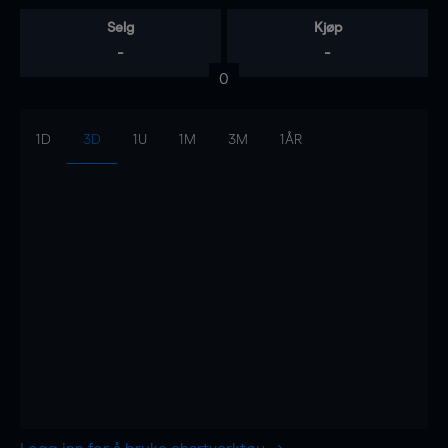
Selg
Kjøp
-
-
0
1D
3D
1U
1M
3M
1ÅR