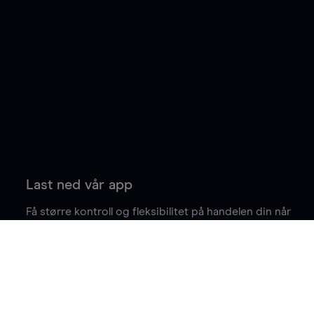
Last ned vår app
Få større kontroll og fleksibilitet på handelen din når
du er på farten.