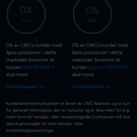
0%
0%
N/A
N/A
0%
av CMCs kunder med
0%
av CMCs kunder med
åpne posisjoner i dette
åpne posisjoner i dette
markedet forventer at
markedet forventer at
kursen
DNB ASA (NO)
kursen
Equinor ASA (NO)
skal
move
skal
move
Se instrument
Se instrument
Kundesentimentfunksjonen er levert av CMC Markets og er kun
for generell informasjon, den er historisk og er ikke ment for å gi
noen form for handels- eller investeringsråd. Funksjonen må ikke
danne grunnlaget for dine handels- eller
investeringsbeslutninger.