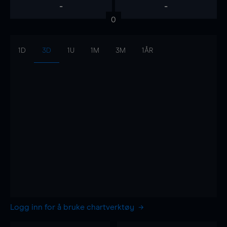
-
-
0
1D
3D
1U
1M
3M
1ÅR
Logg inn for å bruke chartverktøy