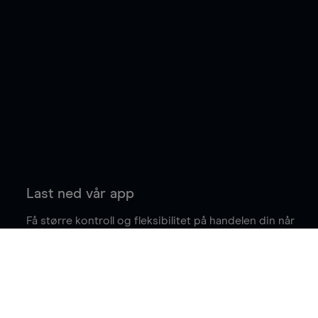
Last ned vår app
Få større kontroll og fleksibilitet på handelen din når
du er på farten.