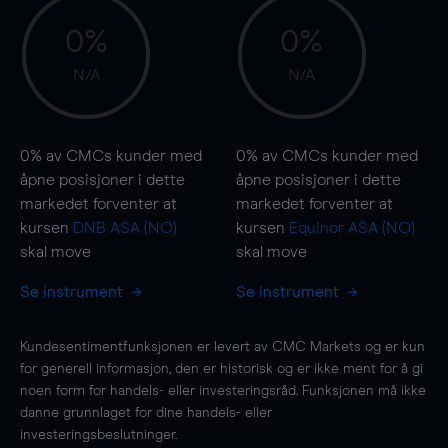
0%
0%
N/A
N/A
0%
av CMCs kunder med
0%
av CMCs kunder med
åpne posisjoner i dette
åpne posisjoner i dette
markedet forventer at
markedet forventer at
kursen
DNB ASA (NO)
kursen
Equinor ASA (NO)
skal
move
skal
move
Se instrument
Se instrument
Kundesentimentfunksjonen er levert av CMC Markets og er kun
for generell informasjon, den er historisk og er ikke ment for å gi
noen form for handels- eller investeringsråd. Funksjonen må ikke
danne grunnlaget for dine handels- eller
investeringsbeslutninger.