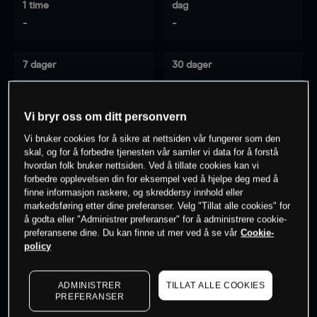
1 time
dag
-
-
7 dager
30 dager
-
-
Vi bryr oss om ditt personvern
Vi bruker cookies for å sikre at nettsiden vår fungerer som den
0
% av kunder er
på dette instrumentet
skal, og for å forbedre tjenesten vår samler vi data for å forstå
hvordan folk bruker nettsiden. Ved å tillate cookies kan vi
forbedre opplevelsen din for eksempel ved å hjelpe deg med å
Søk om konto
finne informasjon raskere, og skreddersy innhold eller
markedsføring etter dine preferanser. Velg "Tillat alle cookies" for
å godta eller "Administrer preferanser" for å administrere cookie-
preferansene dine. Du kan finne ut mer ved å se vår
Cookie-
policy
Kursene er veiledende.
Log in
to see latest market data
ADMINISTRER
TILLAT ALLE COOKIES
PREFERANSER