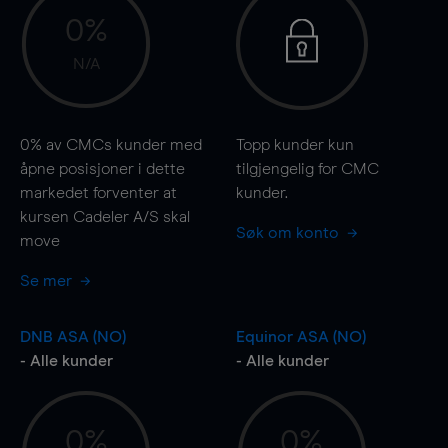
0%
N/A
0%
av CMCs kunder med
Topp kunder kun
åpne posisjoner i dette
tilgjengelig for CMC
markedet forventer at
kunder.
kursen Cadeler A/S skal
Søk om konto
move
Se mer
DNB ASA (NO)
Equinor ASA (NO)
- Alle kunder
- Alle kunder
0%
0%