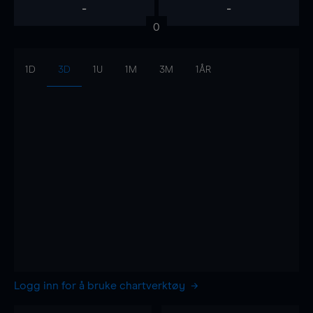
-
-
0
1D
3D
1U
1M
3M
1ÅR
Logg inn for å bruke chartverktøy