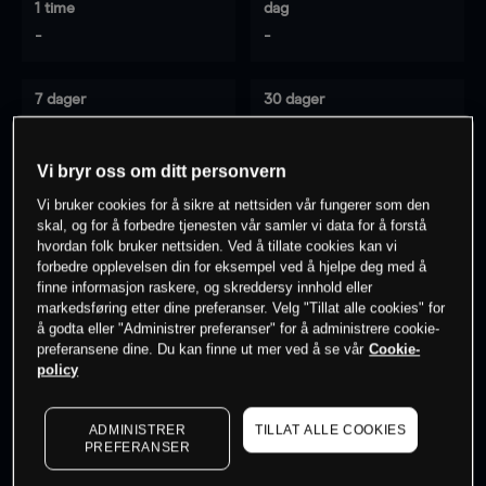
1 time
dag
-
-
7 dager
30 dager
-
-
Vi bryr oss om ditt personvern
Vi bruker cookies for å sikre at nettsiden vår fungerer som den
0
% av kunder er
på dette instrumentet
skal, og for å forbedre tjenesten vår samler vi data for å forstå
hvordan folk bruker nettsiden. Ved å tillate cookies kan vi
forbedre opplevelsen din for eksempel ved å hjelpe deg med å
finne informasjon raskere, og skreddersy innhold eller
Søk om konto
markedsføring etter dine preferanser. Velg "Tillat alle cookies" for
å godta eller "Administrer preferanser" for å administrere cookie-
preferansene dine. Du kan finne ut mer ved å se vår
Cookie-
policy
ADMINISTRER
TILLAT ALLE COOKIES
Kursene er veiledende.
Log in
to see latest market data
PREFERANSER