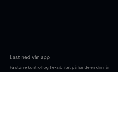
Last ned vår app
Få større kontroll og fleksibilitet på handelen din når
du er på farten.