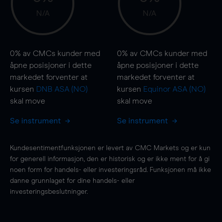
N/A
N/A
0%
av CMCs kunder med
0%
av CMCs kunder med
åpne posisjoner i dette
åpne posisjoner i dette
markedet forventer at
markedet forventer at
kursen
DNB ASA (NO)
kursen
Equinor ASA (NO)
skal
move
skal
move
Se instrument
Se instrument
Kundesentimentfunksjonen er levert av CMC Markets og er kun
for generell informasjon, den er historisk og er ikke ment for å gi
noen form for handels- eller investeringsråd. Funksjonen må ikke
danne grunnlaget for dine handels- eller
investeringsbeslutninger.